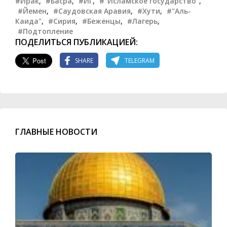
#Ирак
,
#Басра
,
#ИГ
,
#"Исламское государство"
,
#Йемен
,
#Саудовская Аравия
,
#Хути
,
#"Аль-
Каида"
,
#Сирия
,
#Беженцы
,
#Лагерь
,
#Подтопление
ПОДЕЛИТЬСЯ ПУБЛИКАЦИЕЙ:
SHARE
TELEGRAM
ГЛАВНЫЕ НОВОСТИ