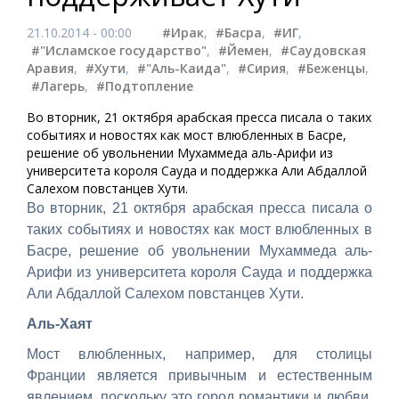
21.10.2014 - 00:00
#Ирак
,
#Басра
,
#ИГ
,
#"Исламское государство"
,
#Йемен
,
#Саудовская
Аравия
,
#Хути
,
#"Аль-Каида"
,
#Сирия
,
#Беженцы
,
#Лагерь
,
#Подтопление
Во вторник, 21 октября арабская пресса писала о таких
событиях и новостях как мост влюбленных в Басре,
решение об увольнении Мухаммеда аль-Арифи из
университета короля Сауда и поддержка Али Абдаллой
Салехом повстанцев Хути.
Во вторник, 21 октября арабская пресса писала о
таких событиях и новостях как мост влюбленных в
Басре, решение об увольнении Мухаммеда аль-
Арифи из университета короля Сауда и поддержка
Али Абдаллой Салехом повстанцев Хути.
Аль-Хаят
Мост влюбленных, например, для столицы
Франции является привычным и естественным
явлением, поскольку это город романтики и любви.