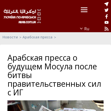
Новости
Арабская пресса
Арабская пресса о
будущем Мосула после
битвы
правительственных сил
с ИГ