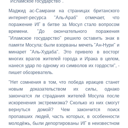
"Исламское государство".
Маджид ас-Самрани на страницах британского
интернет-ресурса "Аль-Араб" отмечает, что
поражение ИГ в битве за Мосул стало вопросом
времени. "До окончательного поражения
"Иламское государство" решило оставить знак в
памяти Мосула: были взорваны мечеть "Ан-Нури" и
минарет "Аль-Худаба". Это привело в восторг
многих врагов жителей города и Ирака в целом,
нанеся удар по одному из символов их гордости", -
пишет обозреватель.
"Нет сомнения в том, что победа иракцев станет
новым доказательством их силы, однако
закончатся ли страдания жителей Мосула после
искоренения экстремизма? Сколько из них смогут
вернуться домой? Чем закончится поиск
пропавших людей, часть которых, в особенности
молодёжь, были депортированы ИГ в неизвестном