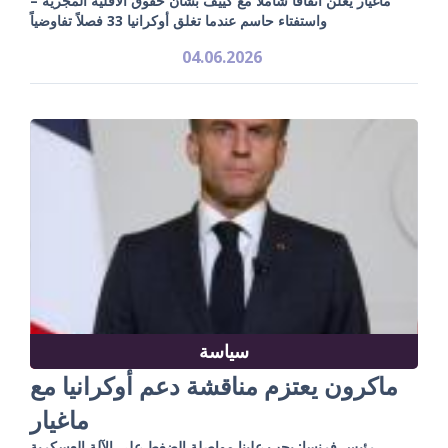
ماغيار يعلن اتفاقاً شاملاً مع كييف بشأن حقوق الأقلية المجرية –
واستفتاء حاسم عندما تغلق أوكرانيا 33 فصلاً تفاوضياً
04.06.2026
سياسة
ماكرون يعتزم مناقشة دعم أوكرانيا مع
ماغيار
رئيس فرنسا: يجب علينا مواصلة الضغط على الآلة العسكرية