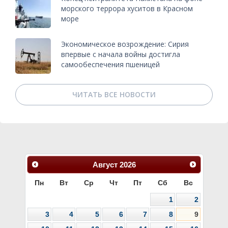
морского террора хуситов в Красном
море
Экономическое возрождение: Сирия
впервые с начала войны достигла
самообеспечения пшеницей
ЧИТАТЬ ВСЕ НОВОСТИ
Август
2026
Пн
Вт
Ср
Чт
Пт
Сб
Вс
1
2
3
4
5
6
7
8
9