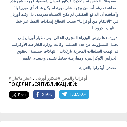
الصحيفة: "الحكومة، وتحديداً فيكتور أوربان شخصياً، قررت شن هذه
المداهمة، رغم أنه من وجهة نظر مهنية لم يكن هناك أي مبرر لها".
وأضافت أن الدافع الحقيقي لم يكن الاشتباه بجريمة، بل رغبة أوربان
في "الانتقام من أوكرانيا" بسبب انقطاع إمدادات النفط عبر خط
أنابيب "دروجبا".
بدوره، دعا رئيس الوزراء المجري الحالي بيتر ماغيار أوربان إلى
تحمل المسؤولية عن هذه العملية. وكانت وزارة الخارجية الأوكرانية
قد اتهمت السلطات المجرية بارتكاب "انتهاكات جسيمة" لحقوق
الحراس الأوكرانيين، وممارسة ضغط نفسي وجسدي عليهم.
المصدر: أوكرانيا بالعربية
#بيتر ماغيار
,
#فيكتور أوربان
,
#أوكرانيا والمجر
ПОДЕЛИТЬСЯ ПУБЛИКАЦИЕЙ:
SHARE
TELEGRAM