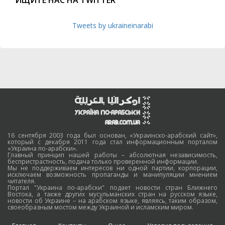
ИЩИТЕ НАС НА TWITTER
Tweets by ukraineinarabi
16 сентября 2003 года был основан, «Украинско-арабский сайт»,
который с декабря 2011 года стал информационным порталом
«Украина по-арабски».
Главный принцип нашей работы – абсолютная независимость,
беспристрастность, подача только проверенной информации.
Мы не поддерживаем интересов ни одной партии, корпорации,
исключаем возможность пропаганды и манипуляции мнением
читателя.
Портал "Украина по-арабски" подает новости стран Ближнего
Востока, а также других мусульманских стран на русском языке,
новости об Украине – на арабском языке, являясь, таким образом,
своеобразным мостом между Украиной и исламским миром.