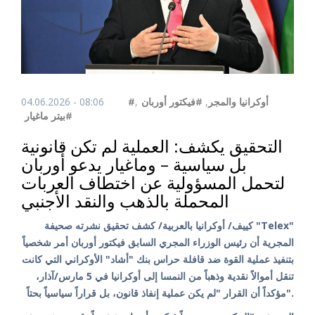
04.06.2026 - 08:06
,
#فيكتور أوربان
,
#أوكرانيا والمجر
#بيتر ماغيار
التحقيق يكشف: العملية لم تكن قانونية
بل سياسية – وماغيار يدعو أوربان
لتحمل المسؤولية عن اختطاف العربات
المحملة بالذهب والنقد الأجنبي
كييف/ أوكرانيا بالعربية/ كشف تحقيق نشرته صحيفة "Telex"
المجرية أن رئيس الوزراء المجري السابق فيكتور أوربان أمر شخصياً
بتنفيذ عملية القوة ضد قافلة حراس بنك "أشاد" الأوكراني التي كانت
تنقل أموالاً نقدية وذهباً من النمسا إلى أوكرانيا في 5 مارس/آذار،
مؤكداً أن القرار "لم يكن عملية إنفاذ قانون، بل قراراً سياسياً بحتاً".