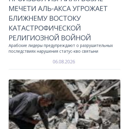
МЕЧЕТИ АЛЬ-АКСА УГРОЖАЕТ
БЛИЖНЕМУ ВОСТОКУ
КАТАСТРОФИЧЕСКОЙ
РЕЛИГИОЗНОЙ ВОЙНОЙ
Арабские лидеры предупреждают о разрушительных
последствиях нарушения статус-кво святыни
06.08.2026