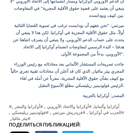
أن الدعم الأوروبي لأوكرانيا ومسار انضمامها إلى الاتحاد الأوروبي "لا
ينبغي أن يعتمد على قضية حقوق الأقلية المجرية" في المفاوضات
بين كييف وبودابست.
ميرتس: "نحن نتفهم أن بودابست ترغب في تسوية القضايا الثنائية
أولاً، مثل حقوق الأقلية المجرية في أوكرانيا. لكن هذا لا ينبغي أن
يحدث على حساب الدعم الأوروبي، ولا ينبغي أن يصرف انتباهنا عن
هدفنا – البدء الرسمي لمفاوضات انضمام أوكرانيا إلى الاتحاد
الأوروبي، بدءاً من المجموعة الأولى".
جاءت تصريحات المستشار الألماني بعد محادثاته مع رئيس الوزراء
المجري بيتر ماغيار، الذي كان قد أعلن أن محادثات تقنية تجري حالياً
مع كييف بشأن حقوق الأقلية المجرية، معرباً عن أمله في لقاء
الرئيس فولوديمير زيلينسكي مطلع الأسبوع المقبل.
المصدر: أوكرانيا بالعربية
,
#أوكرانيا والمجر
,
#أوكرانيا والاتحاد الأوروبي
,
#أوكرانيا وألمانيا
,
#فولوديمير زيلينسكي
,
#فريدريش ميرتس
,
#الحرب في أوكرانيا
#بيتر ماغيار
ПОДЕЛИТЬСЯ ПУБЛИКАЦИЕЙ: