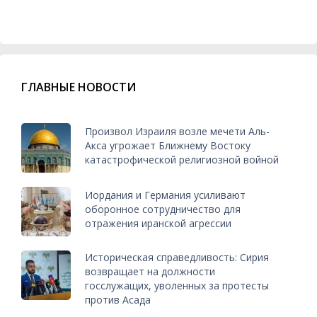
ГЛАВНЫЕ НОВОСТИ
Произвол Израиля возле мечети Аль-
Акса угрожает Ближнему Востоку
катастрофической религиозной войной
Иордания и Германия усиливают
оборонное сотрудничество для
отражения иранской агрессии
Историческая справедливость: Сирия
возвращает на должности
госслужащих, уволенных за протесты
против Асада