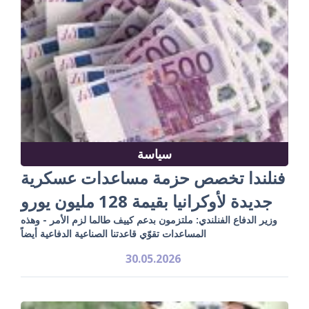
سياسة
فنلندا تخصص حزمة مساعدات عسكرية
جديدة لأوكرانيا بقيمة 128 مليون يورو
وزير الدفاع الفنلندي: ملتزمون بدعم كييف طالما لزم الأمر - وهذه
المساعدات تقوّي قاعدتنا الصناعية الدفاعية أيضاً
30.05.2026