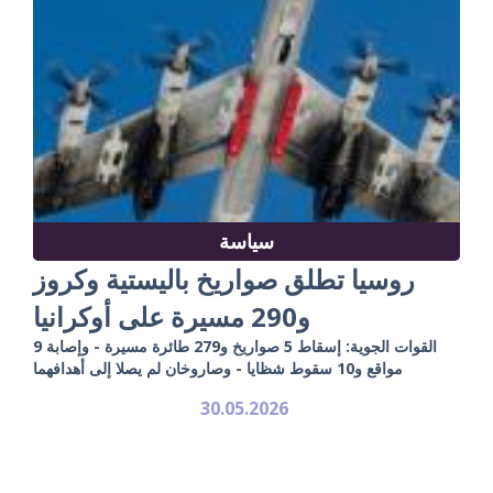
سياسة
روسيا تطلق صواريخ باليستية وكروز
و290 مسيرة على أوكرانيا
القوات الجوية: إسقاط 5 صواريخ و279 طائرة مسيرة - وإصابة 9
مواقع و10 سقوط شظايا - وصاروخان لم يصلا إلى أهدافهما
30.05.2026