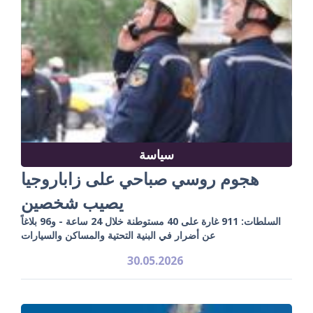
سياسة
هجوم روسي صباحي على زاباروجيا
يصيب شخصين
السلطات: 911 غارة على 40 مستوطنة خلال 24 ساعة - و96 بلاغاً
عن أضرار في البنية التحتية والمساكن والسيارات
30.05.2026