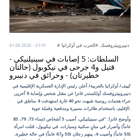
01.06.2026 - 07:41
#الحرب في أوكرانيا
,
#دنيبروبيتروفسك
السلطات: 5 إصابات في سينيلنيكي -
قتيل و4 جرحى في نيكوبول (حالتان
خطيرتان) - وحرائق في دنيبرو
كييف/ أوكرانيا بالعربية/ أعلن رئيس الإدارة العسكرية الإقليمية في
دنيبروبيتروفسك أولكسندر غانزا عن مقتل شخص وإصابة 9 آخرين
جراء هجمات روسية شبهت نحو 40 غارة استهدفت 4 مناطق في
الإقليم، باستخدام طائرات مسيرة ومدفعية وقنبلة جوية.
وأوضح غانزا: "في سينيلنيكي، أصيب 5 أشخاص (نساء 73، 79، 85
عاماً) وأضرار في مبانٍ سكنية وسيارات. في نيكوبول، قتلت امرأة
(50 عاماً) وأصيب 4، بينهم رجلان (50 و67 عاماً) في حالة خطيرة،