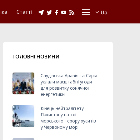
іка
Статті
ГОЛОВНІ НОВИНИ
Саудівська Аравія та Сирія
уклали масштабні угоди
для розвитку сонячної
енергетики
Кінець нейтралітету
Пакистану на тлі
морського терору хуситів
у Червоному морі