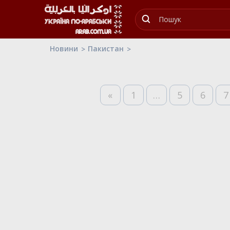
Новини
Пакистан
«
1
…
5
6
7