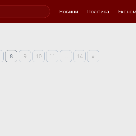
Українські новини
Новини
Політика
Економ
8
9
10
11
…
14
»