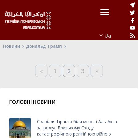
Новини
Дональд Трамп
«
1
2
3
»
ГОЛОВНІ НОВИНИ
Свавілля Ізраїлю біля мечеті Аль-Акса
загрожує Близькому Сходу
катастрофічною релігійною війною