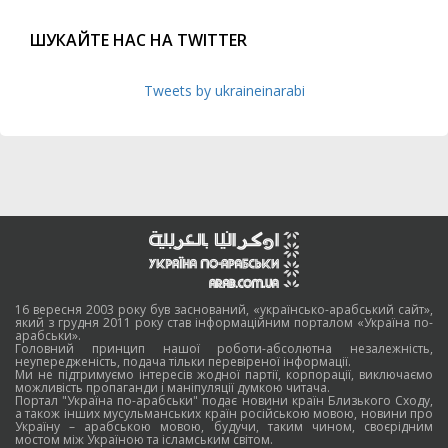
ШУКАЙТЕ НАС НА TWITTER
Tweets by ukraineinarabi
16 вересня 2003 року був заснований, «українсько-арабський сайт»,
який з грудня 2011 року став інформаційним порталом «Україна по-
арабськи».
Головний принцип нашої роботи-абсолютна незалежність,
неупередженість, подача тільки перевіреної інформації.
Ми не підтримуємо інтересів жодної партії, корпорації, виключаємо
можливість пропаганди і маніпуляції думкою читача.
Портал "Україна по-арабськи" подає новини країн Близького Сходу,
а також інших мусульманських країн російською мовою, новини про
Україну – арабською мовою, будучи, таким чином, своєрідним
мостом між Україною та ісламським світом.