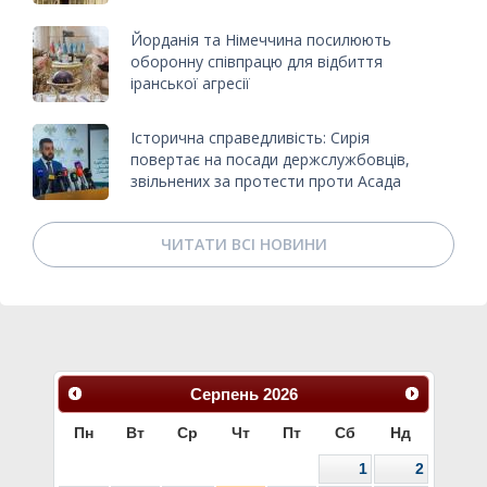
Йорданія та Німеччина посилюють
оборонну співпрацю для відбиття
іранської агресії
Історична справедливість: Сирія
повертає на посади держслужбовців,
звільнених за протести проти Асада
ЧИТАТИ ВСІ НОВИНИ
Серпень
2026
Пн
Вт
Ср
Чт
Пт
Сб
Нд
1
2