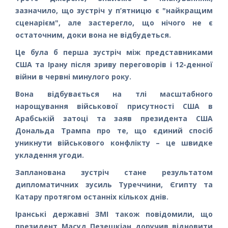
зазначило, що зустріч у п’ятницю є "найкращим
сценарієм", але застерегло, що нічого не є
остаточним, доки вона не відбудеться.
Це була б перша зустріч між представниками
США та Ірану після зриву переговорів і 12-денної
війни в червні минулого року.
Вона відбувається на тлі масштабного
нарощування військової присутності США в
Арабській затоці та заяв президента США
Дональда Трампа про те, що єдиний спосіб
уникнути військового конфлікту – це швидке
укладення угоди.
Запланована зустріч стане результатом
дипломатичних зусиль Туреччини, Єгипту та
Катару протягом останніх кількох днів.
Іранські державні ЗМІ також повідомили, що
президент Масуд Пезешкіан доручив відновити