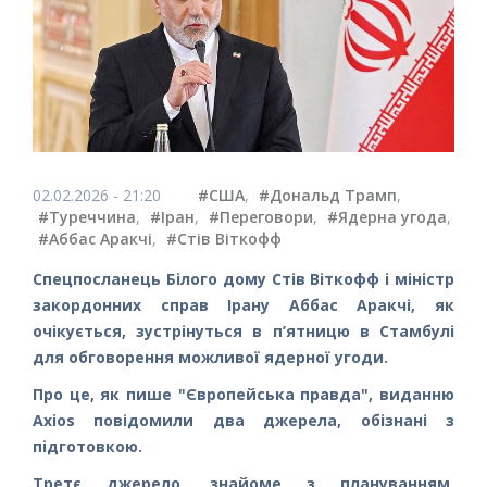
02.02.2026 - 21:20
#США
,
#Дональд Трамп
,
#Туреччина
,
#Іран
,
#Переговори
,
#Ядерна угода
,
#Аббас Аракчі
,
#Стів Віткофф
Спецпосланець Білого дому Стів Віткофф і міністр
закордонних справ Ірану Аббас Аракчі, як
очікується, зустрінуться в п’ятницю в Стамбулі
для обговорення можливої ядерної угоди.
Про це, як пише "Європейська правда", виданню
Axios повідомили два джерела, обізнані з
підготовкою.
Третє джерело, знайоме з плануванням,