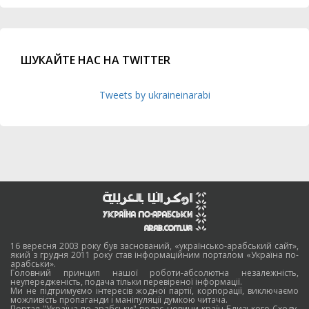
ШУКАЙТЕ НАС НА TWITTER
Tweets by ukraineinarabi
16 вересня 2003 року був заснований, «українсько-арабський сайт»,
який з грудня 2011 року став інформаційним порталом «Україна по-
арабськи».
Головний принцип нашої роботи-абсолютна незалежність,
неупередженість, подача тільки перевіреної інформації.
Ми не підтримуємо інтересів жодної партії, корпорації, виключаємо
можливість пропаганди і маніпуляції думкою читача.
Портал "Україна по-арабськи" подає новини країн Близького Сходу,