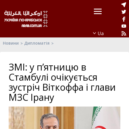
Новини
Дипломатія
ЗМІ: у п’ятницю в
Стамбулі очікується
зустріч Віткоффа і глави
МЗС Ірану