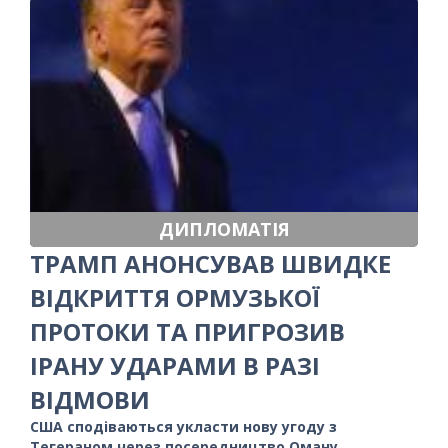
ДИПЛОМАТІЯ
ТРАМП АНОНСУВАВ ШВИДКЕ
ВІДКРИТТЯ ОРМУЗЬКОЇ
ПРОТОКИ ТА ПРИГРОЗИВ
ІРАНУ УДАРАМИ В РАЗІ
ВІДМОВИ
США сподіваються укласти нову угоду з
Тегераном через посередництво Оману