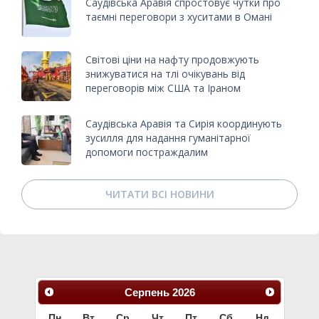
Саудівська Аравія спростовує чутки про
таємні переговори з хуситами в Омані
Світові ціни на нафту продовжують
знижуватися на тлі очікувань від
переговорів між США та Іраном
Саудівська Аравія та Сирія координують
зусилля для надання гуманітарної
допомоги постраждалим
ЧИТАТИ ВСІ НОВИНИ
Серпень
2026
Пн
Вт
Ср
Чт
Пт
Сб
Нд