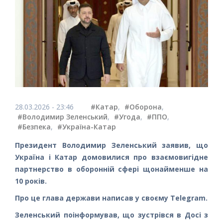
28.03.2026 - 23:46
#Катар
,
#Оборона
,
#Володимир Зеленський
,
#Угода
,
#ППО
,
#Безпека
,
#Україна-Катар
Президент Володимир Зеленський заявив, що
Україна і Катар домовилися про взаємовигідне
партнерство в оборонній сфері щонайменше на
10 років.
Про це глава держави написав у своєму Telegram.
Зеленський поінформував, що зустрівся в Досі з