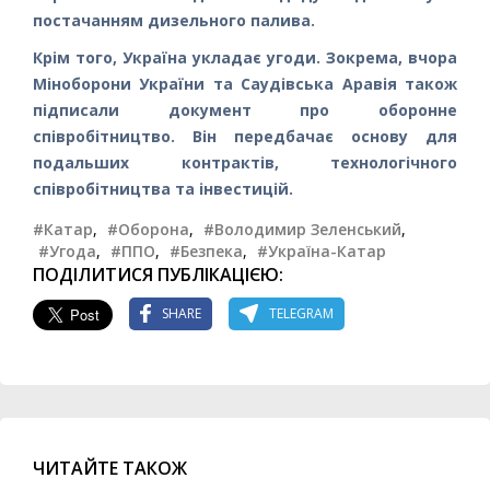
постачанням дизельного палива.
Крім того, Україна укладає угоди. Зокрема, вчора
Міноборони України та Саудівська Аравія також
підписали документ про оборонне
співробітництво. Він передбачає основу для
подальших контрактів, технологічного
співробітництва та інвестицій.
#Катар
,
#Оборона
,
#Володимир Зеленський
,
#Угода
,
#ППО
,
#Безпека
,
#Україна-Катар
ПОДІЛИТИСЯ ПУБЛІКАЦІЄЮ:
SHARE
TELEGRAM
ЧИТАЙТЕ ТАКОЖ