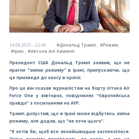
24.06.2025 - 22:40
#Дональд Трамп
,
#Режим
,
#Іран
,
#Аятола Алі Хаменеї
Президент США Дональд Трамп заявив, що не
прагне "зміни режиму" в Ірані, припускаючи, що
це призведе до хаосу в країні.
Про це він сказав журналістам на борту літака Air
Force One у вівторок, повідомляє "Європейська
правда" з посиланням на AFP.
Трамп допустив, що в Ірані може відбутись зміна
режиму, але додав, що "не хоче цього".
"Я хотів би, щоб все якнайшвидше заспокоїлося.
Зміна режиму призводить до хаосу, а ми не