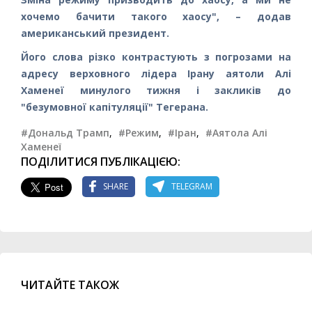
хочемо бачити такого хаосу", – додав
американський президент.
Його слова різко контрастують з погрозами на
адресу верховного лідера Ірану аятоли Алі
Хаменеї минулого тижня і закликів до
"безумовної капітуляції" Тегерана.
#Дональд Трамп
,
#Режим
,
#Іран
,
#Аятола Алі
Хаменеї
ПОДІЛИТИСЯ ПУБЛІКАЦІЄЮ:
SHARE
TELEGRAM
ЧИТАЙТЕ ТАКОЖ