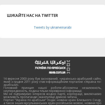
ШУКАЙТЕ НАС НА TWITTER
Tweets by ukraineinarabi
16 вересня 2003 року був заснований, «українсько-арабський сайт»,
який з грудня 2011 року став інформаційним порталом «Україна по-
арабськи».
Головний принцип нашої роботи-абсолютна незалежність,
неупередженість, подача тільки перевіреної інформації.
Ми не підтримуємо інтересів жодної партії, корпорації, виключаємо
можливість пропаганди і маніпуляції думкою читача.
Портал "Україна по-арабськи" подає новини країн Близького Сходу,
а також інших мусульманських країн російською мовою, новини про