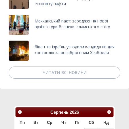
експорту нафти
Мекканський пакт: зародження нової
архітектури безпеки ісламського світу
Ліван та Ізраїль узгодили кандидатів для
контролю за роззброєнням Хезболли
ЧИТАТИ ВСІ НОВИНИ
Серпень
2026
Пн
Вт
Ср
Чт
Пт
Сб
Нд