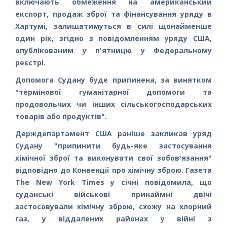
включають обмеження на американський
експорт, продаж зброї та фінансування уряду в
Хартумі, залишатимуться в силі щонайменше
один рік, згідно з повідомленням уряду США,
опублікованим у п'ятницю у Федеральному
реєстрі.
Допомога Судану буде припинена, за винятком
"термінової гуманітарної допомоги та
продовольчих чи інших сільськогосподарських
товарів або продуктів".
Держдепартамент США раніше закликав уряд
Судану "припинити будь-яке застосування
хімічної зброї та виконувати свої зобов'язання"
відповідно до Конвенції про хімічну зброю. Газета
The New York Times у січні повідомила, що
суданські військові принаймні двічі
застосовували хімічну зброю, схожу на хлорний
газ, у віддалених районах у війні з