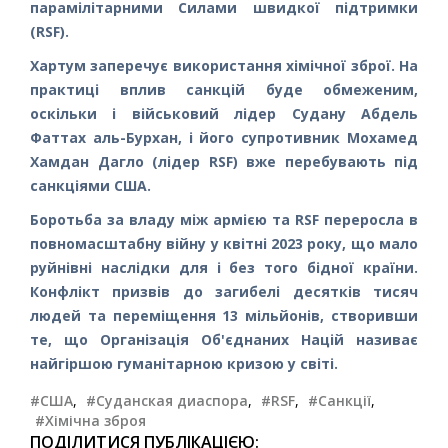
парамілітарними Силами швидкої підтримки
(RSF).
Хартум заперечує використання хімічної зброї. На
практиці вплив санкцій буде обмеженим,
оскільки і військовий лідер Судану Абдель
Фаттах аль-Бурхан, і його супротивник Мохамед
Хамдан Дагло (лідер RSF) вже перебувають під
санкціями США.
Боротьба за владу між армією та RSF переросла в
повномасштабну війну у квітні 2023 року, що мало
руйнівні наслідки для і без того бідної країни.
Конфлікт призвів до загибелі десятків тисяч
людей та переміщення 13 мільйонів, створивши
те, що Організація Об'єднаних Націй називає
найгіршою гуманітарною кризою у світі.
#США
,
#Суданская диаспора
,
#RSF
,
#Санкції
,
#Хімічна зброя
ПОДІЛИТИСЯ ПУБЛІКАЦІЄЮ: