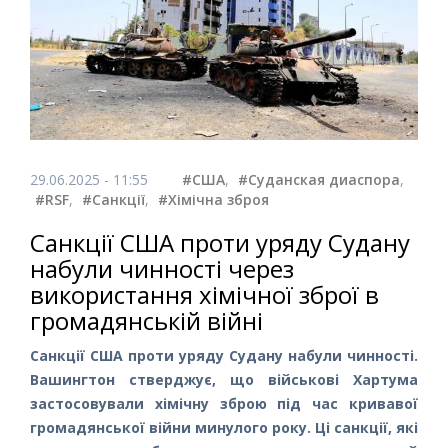
29.06.2025 - 11:55
#США
,
#Суданская диаспора
,
#RSF
,
#Санкції
,
#Хімічна зброя
Санкції США проти уряду Судану
набули чинності через
використання хімічної зброї в
громадянській війні
Санкції США проти уряду Судану набули чинності.
Вашингтон стверджує, що військові Хартума
застосовували хімічну зброю під час кривавої
громадянської війни минулого року. Ці санкції, які