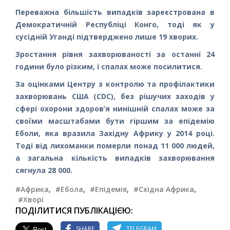
Переважна більшість випадків зареєстрована в
Демократичній Республіці Конго, тоді як у
сусідній Уганді підтверджено лише 19 хворих.
Зростання рівня захворюваності за останні 24
години було різким, і спалах може посилитися.
За оцінками Центру з контролю та профілактики
захворювань США (CDC), без рішучих заходів у
сфері охорони здоров’я нинішній спалах може за
своїми масштабами бути гіршим за епідемію
Еболи, яка вразила Західну Африку у 2014 році.
Тоді від лихоманки померли понад 11 000 людей,
а загальна кількість випадків захворювання
сягнула 28 000.
#Африка
,
#Ебола
,
#Епідемія
,
#Східна Африка
,
#Хворі
ПОДІЛИТИСЯ ПУБЛІКАЦІЄЮ:
SHARE
TELEGRAM