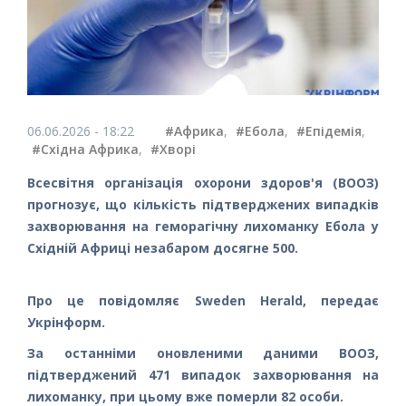
06.06.2026 - 18:22
#Африка
,
#Ебола
,
#Епідемія
,
#Східна Африка
,
#Хворі
Всесвітня організація охорони здоров'я (ВООЗ)
прогнозує, що кількість підтверджених випадків
захворювання на геморагічну лихоманку Ебола у
Східній Африці незабаром досягне 500.
Про це повідомляє Sweden Herald, передає
Укрінформ.
За останніми оновленими даними ВООЗ,
підтверджений 471 випадок захворювання на
лихоманку, при цьому вже померли 82 особи.