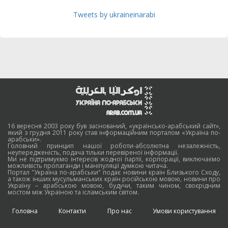
Tweets by ukraineinarabi
16 вересня 2003 року був заснований, «українсько-арабський сайт»,
який з грудня 2011 року став інформаційним порталом «Україна по-
арабськи».
Головний принцип нашої роботи-абсолютна незалежність,
неупередженість, подача тільки перевіреної інформації.
Ми не підтримуємо інтересів жодної партії, корпорації, виключаємо
можливість пропаганди і маніпуляції думкою читача.
Портал "Україна по-арабськи" подає новини країн Близького Сходу,
а також інших мусульманських країн російською мовою, новини про
Україну – арабською мовою, будучи, таким чином, своєрідним
мостом між Україною та ісламським світом.
Головна
Контакти
Про нас
Умови користування