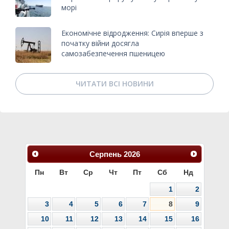
морі
Економічне відродження: Сирія вперше з
початку війни досягла
самозабезпечення пшеницею
ЧИТАТИ ВСІ НОВИНИ
Серпень
2026
Пн
Вт
Ср
Чт
Пт
Сб
Нд
1
2
3
4
5
6
7
8
9
10
11
12
13
14
15
16