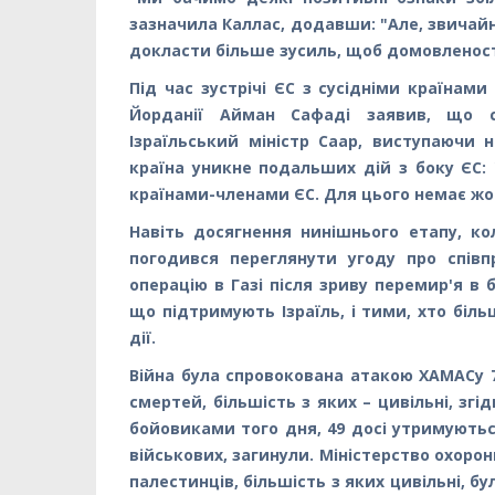
зазначила Каллас, додавши: "Але, звичайн
докласти більше зусиль, щоб домовленості
Під час зустрічі ЄС з сусідніми країнами
Йорданії Айман Сафаді заявив, що си
Ізраїльський міністр Саар, виступаючи н
країна уникне подальших дій з боку ЄС:
країнами-членами ЄС. Для цього немає ж
Навіть досягнення нинішнього етапу, ко
погодився переглянути угоду про співп
операцію в Газі після зриву перемир'я в 
що підтримують Ізраїль, і тими, хто біл
дії.
Війна була спровокована атакою ХАМАСу 7 
смертей, більшість з яких – цивільні, згі
бойовиками того дня, 49 досі утримуються
військових, загинули. Міністерство охоро
палестинців, більшість з яких цивільні, бу