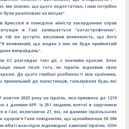
о, ми знаємо, що цього недостатньо, і нам потрібно
 були реалізовані на місцях".
 в Брюсселі в понеділок міністр закордонних справ
туація в Газі залишається "катастрофічною".
а тій же зустрічі, висловив впевненість, що його
 "Я впевнений, що жоден з них не буде прийнятий
одних виправдань".
ли ЄС розглядає такі дії, є значним кроком. Блок
рацю лише після того, як Ізраїль відновив свою
березні. До цього глибокі розбіжності між країнами,
ьш прихильний до палестинців, гальмували будь-які
жовтня 2023 року на Ізраїль, яка призвела до 1219
дно з даними AFP. Із 251 людини, взятої в заручники
 в Газі, включаючи 27, які, за даними ізраїльських
ни здоров'я Гази повідомляє, що щонайменше 58 386
ли вбиті внаслідок відповідної кампанії Ізраїлю. ООН