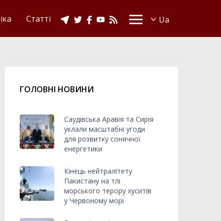
іка
Статті
ГОЛОВНІ НОВИНИ
Саудівська Аравія та Сирія
уклали масштабні угоди
для розвитку сонячної
енергетики
Кінець нейтралітету
Пакистану на тлі
морського терору хуситів
у Червоному морі