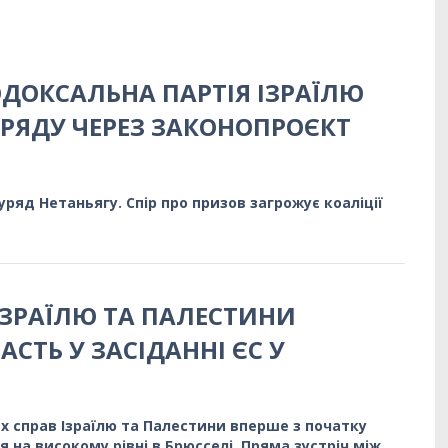
ДОКСАЛЬНА ПАРТІЯ ІЗРАЇЛЮ
РЯДУ ЧЕРЕЗ ЗАКОНОПРОЄКТ
уряд Нетаньягу. Спір про призов загрожує коаліції
ІЗРАЇЛЮ ТА ПАЛЕСТИНИ
АСТЬ У ЗАСІДАННІ ЄС У
х справ Ізраїлю та Палестини вперше з початку
ся на високому рівні в Брюсселі. Пряма зустріч між