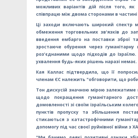
можливих варіантів дій після того, як
співпрацю між двома сторонами в частині
Ці заходи включають широкий спектр м
обмеження торговельних зв'язків до зап
введення ембарго на поставки зброї та
зростаюче обурення через гуманітарну 
роз'єднаними щодо підходів до Ізраїлю
ухвалення будь-яких рішень наразі немає.
Кая Каллас підтвердила, що її попроси
членам ЄС належить "обговорити, що роби
Тон дискусій значною мірою залежатиме в
щодо покращення гуманітарного дост
домовленості зі своїм ізраїльським колег
пунктів пропуску та збільшення пост
стикаються з катастрофічними гуманіта
допомогу під час своєї руйнівної війни з 
"Ми бачимо деякі позитивні ознаки збі