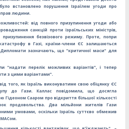
 було встановлено порушення Ізраїлем угоди про
 прав людини.
ожливостей: від повного призупинення угоди або
ровадження санкцій проти ізраїльських міністрів,
 призупинення безвізового режиму. Проте, попри
катастрофу в Газі, країни-члени ЄС залишаються
. Дипломати зазначають, що "критичної маси" для
ли "надати перелік можливих варіантів", і тепер
ти з цими варіантами".
ід того, як Ізраїль виконуватиме свою обіцянку ЄС
упу до Гази. Каллас повідомила, що досягла
ою Гідеоном Сааром про відкриття більшої кількості
авок продовольства. Два мільйони жителів Гази
рними умовами, оскільки Ізраїль суттєво обмежив
ХАМАСом.
льшення кількості вантажівок, що в'їжджають", –