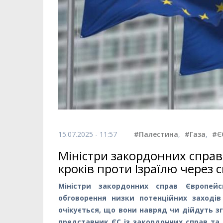
15.07.2025 - 11:57
#Палестина
,
#Газа
,
#Є
Міністри закордонних спра
кроків проти Ізраїлю через с
Міністри закордонних справ Європейс
обговорення низки потенційних заходів 
очікується, що вони навряд чи дійдуть з
представник ЄС із закордонних справ та 