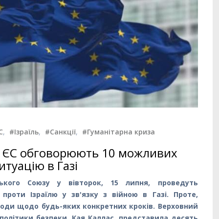
С
,
#Ізраїль
,
#Санкції
,
#Гуманітарна криза
в ЄС обговорюють 10 можливих
итуацію в Газі
ького Союзу у вівторок, 15 липня, проведуть
проти Ізраїлю у зв'язку з війною в Газі. Проте,
годи щодо будь-яких конкретних кроків. Верховний
політики безпеки, Кая Каллас, представила десять