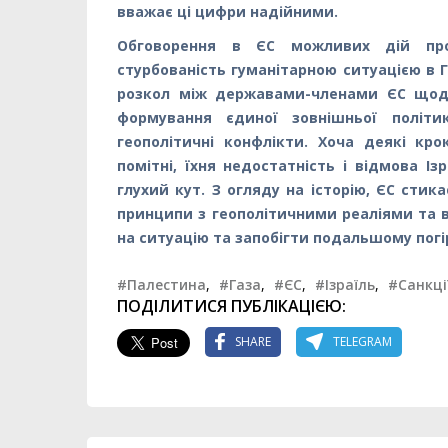
вважає ці цифри надійними.
Обговорення в ЄС можливих дій про
стурбованість гуманітарною ситуацією в
розкол між державами-членами ЄС щодо
формування єдиної зовнішньої політи
геополітичні конфлікти. Хоча деякі к
помітні, їхня недостатність і відмова І
глухий кут. З огляду на історію, ЄС стик
принципи з геополітичними реаліями та 
на ситуацію та запобігти подальшому пог
#Палестина
,
#Газа
,
#ЄС
,
#Ізраїль
,
#Санкці
ПОДІЛИТИСЯ ПУБЛІКАЦІЄЮ:
SHARE
TELEGRAM