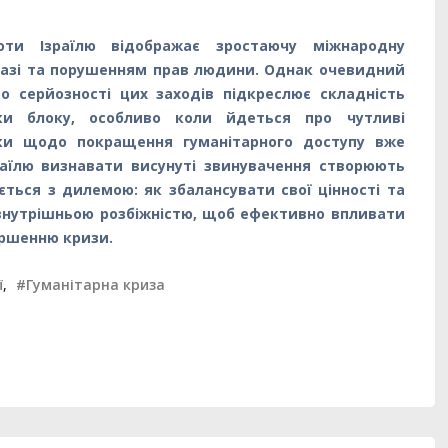
ти Ізраїлю відображає зростаючу міжнародну
 Газі та порушенням прав людини. Однак очевидний
 серйозності цих заходів підкреслює складність
ки блоку, особливо коли йдеться про чутливі
роки щодо покращення гуманітарного доступу вже
зраїлю визнавати висунуті звинувачення створюють
ається з дилемою: як збалансувати свої цінності та
внутрішньою розбіжністю, щоб ефективно впливати
іршенню кризи.
ї
,
#Гуманітарна криза