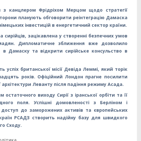
и з канцлером Фрідріхом Мерцом щодо стратегії
 Сторони планують обговорити реінтеграцію Дамаска
німецьких інвестицій в енергетичний сектор країни.
 сирійців, зацікавлена у створенні безпечних умов
ромадян. Дипломатичне зближення вже дозволило
а в Дамаску та відкрити сирійське консульство в
ть успіх британської місії Девіда Леммі, який торік
надцять років. Офіційний Лондон прагне посилити
ї архітектури Леванту після падіння режиму Асада.
остаточного виходу Сирії з іранської орбіти та її
дного поля. Успішні домовленості з Берліном і
доступ до заморожених активів та європейських
 країн РСАДЗ створить надійну базу для швидкого
го Сходу.
олітика