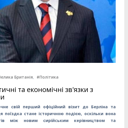
Велика Британія
,
#Політика
чні та економічні зв'язки з
пи
чне свій перший офіційний візит до Берліна та
я поїздка стане історичною подією, оскільки вона
ктів між новим сирійським керівництвом та