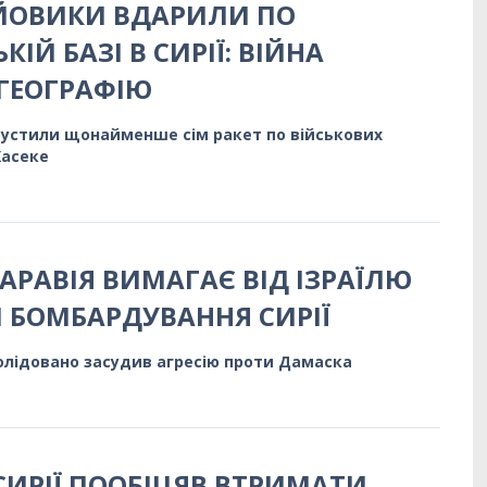
ОЙОВИКИ ВДАРИЛИ ПО
ІЙ БАЗІ В СИРІЇ: ВІЙНА
ГЕОГРАФІЮ
пустили щонайменше сім ракет по військових
Хасеке
АРАВІЯ ВИМАГАЄ ВІД ІЗРАЇЛЮ
БОМБАРДУВАННЯ СИРІЇ
олідовано засудив агресію проти Дамаска
СИРІЇ ПООБІЦЯВ ВТРИМАТИ