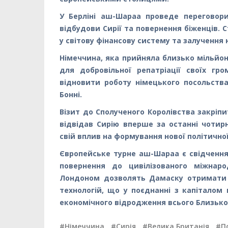
У Берліні аш-Шараа проведе переговор
відбудови Сирії та повернення біженців.
у світову фінансову систему та залучення 
Німеччина, яка прийняла близько мільйона
для добровільної репатріації своїх г
відновити роботу німецького посольств
Бонні.
Візит до Сполученого Королівства закріпи
відвідав Сирію вперше за останні чотир
свій вплив на формування нової політично
Європейське турне аш-Шараа є свідченням 
повернення до цивілізованого міжнаро
Лондоном дозволять Дамаску отримати 
технологій, що у поєднанні з капіталом
економічного відродження всього Близько
#Німеччина
,
#Сирія
,
#Велика Британія
,
#П