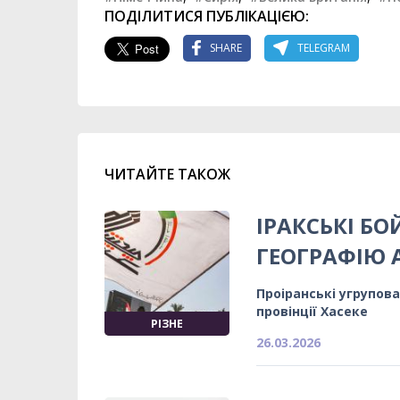
ПОДІЛИТИСЯ ПУБЛІКАЦІЄЮ:
SHARE
TELEGRAM
ЧИТАЙТЕ ТАКОЖ
ІРАКСЬКІ Б
ГЕОГРАФІЮ А
Проіранські угрупов
провінції Хасеке
РІЗНЕ
26.03.2026