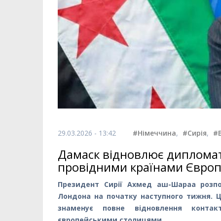
29.03.2026 - 13:42
#Німеччина
,
#Сирія
,
#
Дамаск відновлює дипломати
провідними країнами Євро
Президент Сирії Ахмед аш-Шараа розпо
Лондона на початку наступного тижня. Ц
знаменує повне відновлення конта
європейськими столицями.