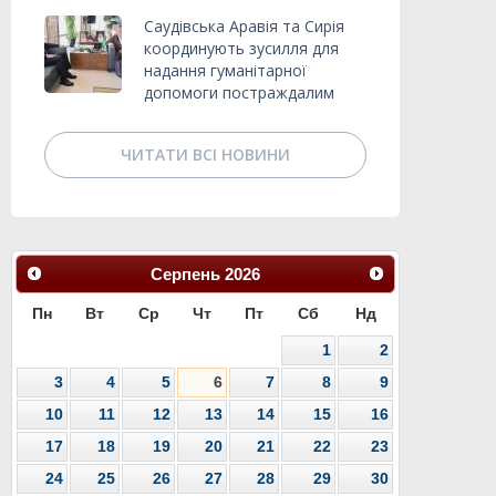
Саудівська Аравія та Сирія
координують зусилля для
надання гуманітарної
допомоги постраждалим
ЧИТАТИ ВСІ НОВИНИ
Серпень
2026
Пн
Вт
Ср
Чт
Пт
Сб
Нд
1
2
3
4
5
6
7
8
9
10
11
12
13
14
15
16
17
18
19
20
21
22
23
24
25
26
27
28
29
30