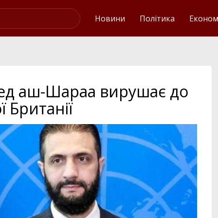
Українські новини
Новини
Політика
Економ
мед аш-Шараа вирушає до
ї Британії