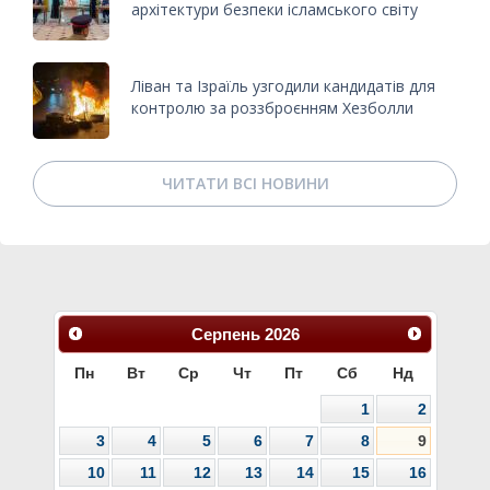
архітектури безпеки ісламського світу
Ліван та Ізраїль узгодили кандидатів для
контролю за роззброєнням Хезболли
ЧИТАТИ ВСІ НОВИНИ
Серпень
2026
Пн
Вт
Ср
Чт
Пт
Сб
Нд
1
2
3
4
5
6
7
8
9
10
11
12
13
14
15
16