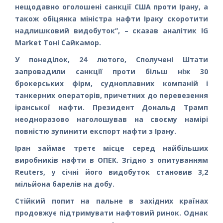
нещодавно оголошені санкції США проти Ірану, а
також обіцянка міністра нафти Іраку скоротити
надлишковий видобуток”, – сказав аналітик IG
Market Тоні Сайкамор.
У понеділок, 24 лютого, Сполучені Штати
запровадили санкції проти більш ніж 30
брокерських фірм, судноплавних компаній і
танкерних операторів, причетних до перевезення
іранської нафти. Президент Дональд Трамп
неодноразово наголошував на своєму намірі
повністю зупинити експорт нафти з Ірану.
Іран займає третє місце серед найбільших
виробників нафти в ОПЕК. Згідно з опитуванням
Reuters, у січні його видобуток становив 3,2
мільйона барелів на добу.
Стійкий попит на пальне в західних країнах
продовжує підтримувати нафтовий ринок. Однак