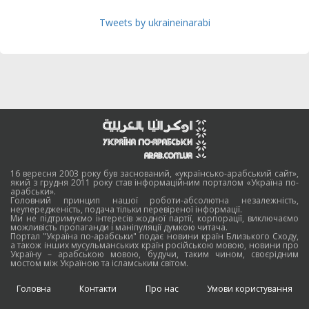
Tweets by ukraineinarabi
16 вересня 2003 року був заснований, «українсько-арабський сайт»,
який з грудня 2011 року став інформаційним порталом «Україна по-
арабськи».
Головний принцип нашої роботи-абсолютна незалежність,
неупередженість, подача тільки перевіреної інформації.
Ми не підтримуємо інтересів жодної партії, корпорації, виключаємо
можливість пропаганди і маніпуляції думкою читача.
Портал "Україна по-арабськи" подає новини країн Близького Сходу,
а також інших мусульманських країн російською мовою, новини про
Україну – арабською мовою, будучи, таким чином, своєрідним
мостом між Україною та ісламським світом.
Головна
Контакти
Про нас
Умови користування