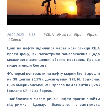
26.02.2025 - 13:13
#США
,
#Нафта
,
#Іран
,
#Ірак
,
#Санкції
Ціни на нафту піднялися через нові санкції США
проти Ірану, які загострили занепокоєння щодо
можливого зменшення обсягів поставок. Про це
пише агенція Reuters.
Ф’ючерсні контракти на нафту марки Brent зросли
на 38 центів (0,5%), досягнувши $75,16. Водночас
ціна американської WTI зросла на 47 центів (0,7%)
і склала $71,17 за барель.
“Найближчим часом ринок нафти прагне знайти
підтримку. Цьому, ймовірно, сприятимуть