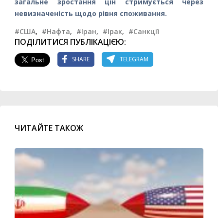
загальне зростання цін стримується через
невизначеність щодо рівня споживання.
#США
,
#Нафта
,
#Іран
,
#Ірак
,
#Санкції
ПОДІЛИТИСЯ ПУБЛІКАЦІЄЮ:
SHARE
TELEGRAM
ЧИТАЙТЕ ТАКОЖ