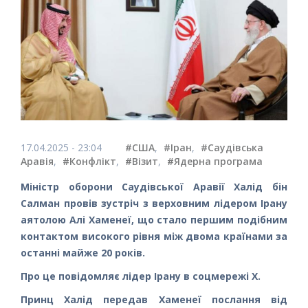
17.04.2025 - 23:04
#США
,
#Іран
,
#Саудівська
Аравія
,
#Конфлікт
,
#Візит
,
#Ядерна програма
Міністр оборони Саудівської Аравії Халід бін
Салман провів зустріч з верховним лідером Ірану
аятолою Алі Хаменеї, що стало першим подібним
контактом високого рівня між двома країнами за
останні майже 20 років.
Про це повідомляє лідер Ірану в соцмережі Х.
Принц Халід передав Хаменеї послання від