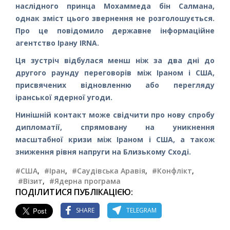
наслідного принца Мохаммеда бін Салмана,
однак зміст цього звернення не розголошується.
Про це повідомило державне інформаційне
агентство Ірану IRNA.
Ця зустріч відбулася менш ніж за два дні до
другого раунду переговорів між Іраном і США,
присвячених відновленню або перегляду
іранської ядерної угоди.
Нинішній контакт може свідчити про нову спробу
дипломатії, спрямовану на уникнення
масштабної кризи між Іраном і США, а також
зниження рівня напруги на Близькому Сході.
#США
,
#Іран
,
#Саудівська Аравія
,
#Конфлікт
,
#Візит
,
#Ядерна програма
ПОДІЛИТИСЯ ПУБЛІКАЦІЄЮ:
SHARE
TELEGRAM