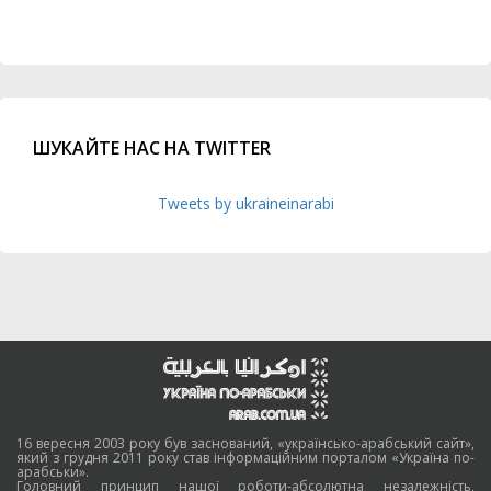
ШУКАЙТЕ НАС НА TWITTER
Tweets by ukraineinarabi
16 вересня 2003 року був заснований, «українсько-арабський сайт»,
який з грудня 2011 року став інформаційним порталом «Україна по-
арабськи».
Головний принцип нашої роботи-абсолютна незалежність,