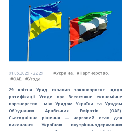
01.05.2025 - 22:29
#Україна
,
#Партнерство
,
#ОАЕ
,
#Угода
29 квітня Уряд схвалив законопроєкт щодо
ратифікації Угоди про Всеосяжне економічне
партнерство між Урядом України та Урядом
Об’єднаних Арабських Еміратів (ОАЕ).
Сьогоднішнє рішення — черговий етап для
виконання Україною внутрішньодержавних