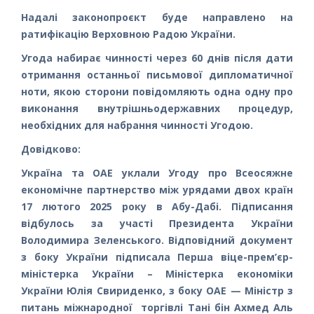
Надалі законопроєкт буде направлено на
ратифікацію Верховною Радою України.
Угода набирає чинності через 60 днів після дати
отримання останньої письмової дипломатичної
ноти, якою сторони повідомляють одна одну про
виконання внутрішньодержавних процедур,
необхідних для набрання чинності Угодою.
Довідково:
Україна та ОАЕ уклали Угоду про Всеосяжне
економічне партнерство між урядами двох країн
17 лютого 2025 року в Абу-Дабі. Підписання
відбулось за участі Президента України
Володимира Зеленського. Відповідний документ
з боку України підписала Перша віце-прем’єр-
міністерка України – Міністерка економіки
України Юлія Свириденко, з боку ОАЕ — Міністр з
питань міжнародної торгівлі Тані бін Ахмед Аль