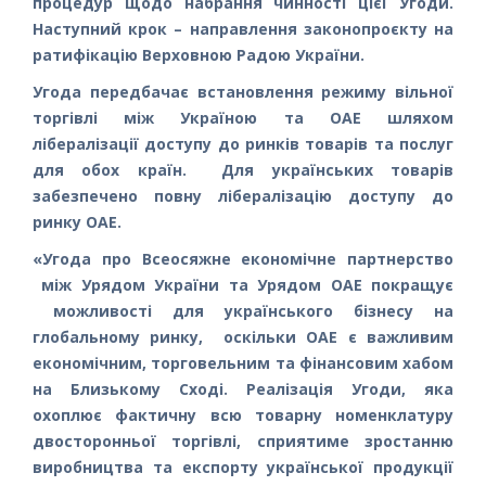
процедур щодо набрання чинності цієї Угоди.
Наступний крок – направлення законопроєкту на
ратифікацію Верховною Радою України.
Угода передбачає встановлення режиму вільної
торгівлі між Україною та ОАЕ шляхом
лібералізації доступу до ринків товарів та послуг
для обох країн. Для українських товарів
забезпечено повну лібералізацію доступу до
ринку ОАЕ.
«Угода про Всеосяжне економічне партнерство
між Урядом України та Урядом ОАЕ покращує
можливості для українського бізнесу на
глобальному ринку, оскільки ОАЕ є важливим
економічним, торговельним та фінансовим хабом
на Близькому Сході. Реалізація Угоди, яка
охоплює фактичну всю товарну номенклатуру
двосторонньої торгівлі, сприятиме зростанню
виробництва та експорту української продукції