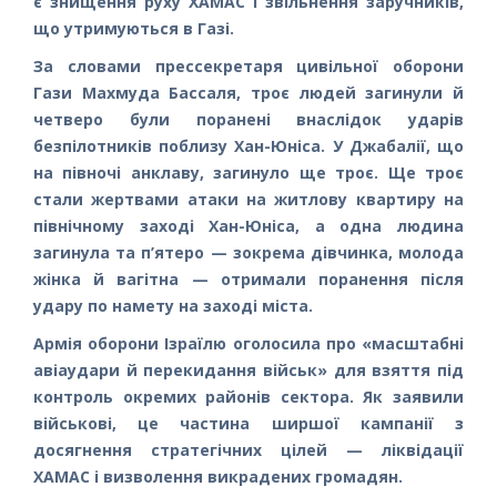
є знищення руху ХАМАС і звільнення заручників,
що утримуються в Газі.
За словами прессекретаря цивільної оборони
Гази Махмуда Бассаля, троє людей загинули й
четверо були поранені внаслідок ударів
безпілотників поблизу Хан-Юніса. У Джабалії, що
на півночі анклаву, загинуло ще троє. Ще троє
стали жертвами атаки на житлову квартиру на
північному заході Хан-Юніса, а одна людина
загинула та п’ятеро — зокрема дівчинка, молода
жінка й вагітна — отримали поранення після
удару по намету на заході міста.
Армія оборони Ізраїлю оголосила про «масштабні
авіаудари й перекидання військ» для взяття під
контроль окремих районів сектора. Як заявили
військові, це частина ширшої кампанії з
досягнення стратегічних цілей — ліквідації
ХАМАС і визволення викрадених громадян.