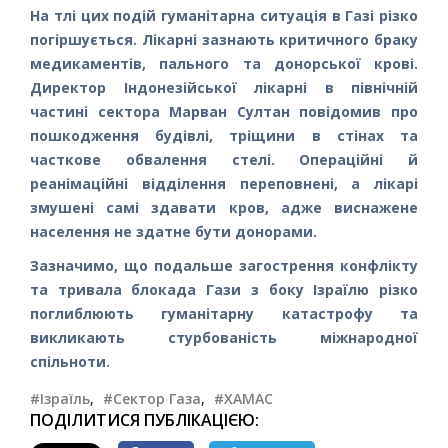
На тлі цих подій гуманітарна ситуація в Газі різко
погіршується. Лікарні зазнають критичного браку
медикаментів, пального та донорської крові.
Директор Індонезійської лікарні в північній
частині сектора Марван Султан повідомив про
пошкодження будівлі, тріщини в стінах та
часткове обвалення стелі. Операційні й
реанімаційні відділення переповнені, а лікарі
змушені самі здавати кров, адже виснажене
населення не здатне бути донорами.
Зазначимо, що подальше загострення конфлікту
та тривала блокада Гази з боку Ізраїлю різко
поглиблюють гуманітарну катастрофу та
викликають стурбованість міжнародної
спільноти.
#Ізраїль
,
#Сектор Газа
,
#ХАМАС
ПОДІЛИТИСЯ ПУБЛІКАЦІЄЮ: