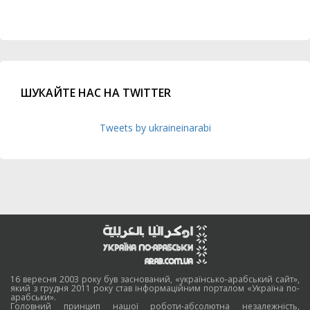
ШУКАЙТЕ НАС НА TWITTER
Tweets by ukraineinarabi
16 вересня 2003 року був заснований, «українсько-арабський сайт»,
який з грудня 2011 року став інформаційним порталом «Україна по-
арабськи».
Головний принцип нашої роботи-абсолютна незалежність,