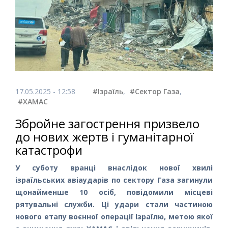
17.05.2025 - 12:58
#Ізраїль
,
#Сектор Газа
,
#ХАМАС
Збройне загострення призвело
до нових жертв і гуманітарної
катастрофи
У суботу вранці внаслідок нової хвилі
ізраїльських авіаударів по сектору Газа загинули
щонайменше 10 осіб, повідомили місцеві
рятувальні служби. Ці удари стали частиною
нового етапу воєнної операції Ізраїлю, метою якої