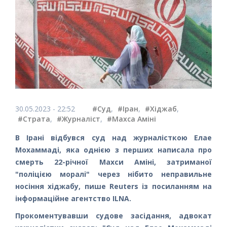
30.05.2023 - 22:52
#Суд
,
#Іран
,
#Хіджаб
,
#Страта
,
#Журналіст
,
#Махса Аміні
В Ірані відбувся суд над журналісткою Елае
Мохаммаді, яка однією з перших написала про
смерть 22-річної Махси Аміні, затриманої
"поліцією моралі" через нібито неправильне
носіння хіджабу, пише Reuters із посиланням на
інформаційне агентство ILNA.
Прокоментувавши судове засідання, адвокат