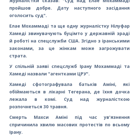
журналістки сказав: "Суд над Елае Мохаммаді
пройшов добре. Дату наступного засідання
оголосить суд".
Елае Мохаммаді та ще одну журналістку Нілуфар
Хамеді звинувачують буцімто у державній зраді
й роботі на спецслужби США. Згідно з іранськими
законами, за це жінкам може загрожувати
страта.
У спільній заяві спецслужб Ірану Мохаммаді та
Хамеді назвали "агентками ЦРУ".
Хамеді сфотографувала батьків Аміні, які
обіймаються в лікарні Тегерана, де їхня дочка
лежала в комі. Суд над журналісткою
розпочнеться 30 травня.
Смерть Махси Аміні під час ув'язнення
спричинила хвилю масових протестів по всьому
Ірану.