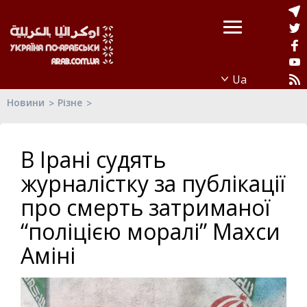
Новини
Різне
В Ірані судять
журналістку за публікації
про смерть затриманої
“поліцією моралі” Махси
Аміні