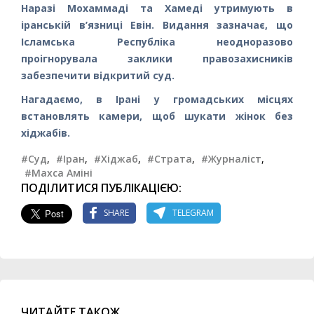
Наразі Мохаммаді та Хамеді утримують в
іранській в’язниці Евін. Видання зазначає, що
Ісламська Республіка неодноразово
проігнорувала заклики правозахисників
забезпечити відкритий суд.
Нагадаємо, в Ірані у громадських місцях
встановлять камери, щоб шукати жінок без
хіджабів.
#Суд
,
#Іран
,
#Хіджаб
,
#Страта
,
#Журналіст
,
#Махса Аміні
ПОДІЛИТИСЯ ПУБЛІКАЦІЄЮ:
SHARE
TELEGRAM
ЧИТАЙТЕ ТАКОЖ