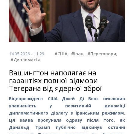
14.05.2026 - 11:29
#США
,
#Іран
,
#Переговори
,
#Дипломатія
Вашингтон наполягає на
гарантіях повної відмови
Тегерана від ядерної зброї
Віцепрезидент США Джей Ді Венс висловив
упевненість у позитивній динаміці
дипломатичного діалогу з іранським режимом.
Ця заява пролунала одразу після того, як
Дональд Трамп публічно відкинув останні