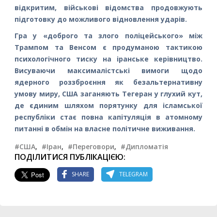
відкритим, військові відомства продовжують
підготовку до можливого відновлення ударів.
Гра у «доброго та злого поліцейського» між
Трампом та Венсом є продуманою тактикою
психологічного тиску на іранське керівництво.
Висуваючи максималістські вимоги щодо
ядерного роззброєння як безальтернативну
умову миру, США заганяють Тегеран у глухий кут,
де єдиним шляхом порятунку для ісламської
республіки стає повна капітуляція в атомному
питанні в обмін на власне політичне виживання.
#США
,
#Іран
,
#Переговори
,
#Дипломатія
ПОДІЛИТИСЯ ПУБЛІКАЦІЄЮ:
SHARE
TELEGRAM