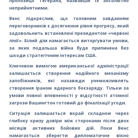
пропозиції Тегерана, назвавши їх абсолютно
неприйнятними.
Венс підкреслив, що головним завданням
переговорників є досягнення рівня прогресу, який
задовольнить встановлені президентом «червоні
лінії». Білий дім намагається виторгувати умови,
за яких подальша війна буде припинена без
шкоди стратегічним інтересам США.
Ключовою вимогою американської адміністрації
залишається створення надійного механізму
запобіжників, які назавжди унеможливлять
створення Іраном ядерного боєзаряду. Тільки за
умови повної впевненості у відсутності атомної
загрози Вашингтон готовий до фіналізації угоди.
Ситуація залишається вкрай складною через
глибоку кризу довіри між сторонами після двох
місяців активних бойових дій. Поки Венс
намагається зберегти дипломатичне вікно