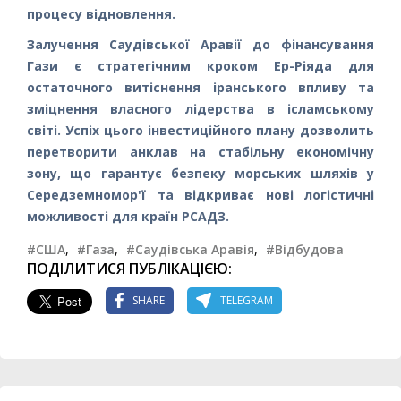
процесу відновлення.
Залучення Саудівської Аравії до фінансування
Гази є стратегічним кроком Ер-Ріяда для
остаточного витіснення іранського впливу та
зміцнення власного лідерства в ісламському
світі. Успіх цього інвестиційного плану дозволить
перетворити анклав на стабільну економічну
зону, що гарантує безпеку морських шляхів у
Середземномор'ї та відкриває нові логістичні
можливості для країн РСАДЗ.
#США
,
#Газа
,
#Саудівська Аравія
,
#Відбудова
ПОДІЛИТИСЯ ПУБЛІКАЦІЄЮ:
SHARE
TELEGRAM