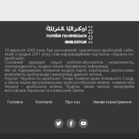
16 вересня 2003 року був заснований, «українсько-арабський сайт»,
який з грудня 2011 року став інформаційним порталом «Україна по-
арабськи».
Головний принцип нашої роботи-абсолютна незалежність,
неупередженість, подача тільки перевіреної інформації.
Ми не підтримуємо інтересів жодної партії, корпорації, виключаємо
можливість пропаганди і маніпуляції думкою читача.
Портал "Україна по-арабськи" подає новини країн Близького Сходу,
а також інших мусульманських країн російською мовою, новини про
Україну – арабською мовою, будучи, таким чином, своєрідним
мостом між Україною та ісламським світом.
Головна
Контакти
Про нас
Умови користування