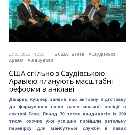
27.03.2026 - 12:35
#США
,
#Газа
,
#Саудівська
Аравія
,
#Відбудова
США спільно з Саудівською
Аравією планують масштабні
реформи в анклаві
Джаред Кушнер заявив про активну підготовку
до формування нової палестинської поліції в
секторі Газа. Понад 70 тисяч кандидатів із 200
тисяч охочих уже успішно пройшли ретельну
перевірку для майбутньої служби в лавах