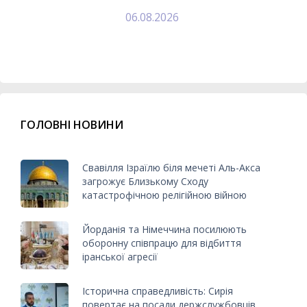
06.08.2026
ГОЛОВНІ НОВИНИ
Свавілля Ізраїлю біля мечеті Аль-Акса
загрожує Близькому Сходу
катастрофічною релігійною війною
Йорданія та Німеччина посилюють
оборонну співпрацю для відбиття
іранської агресії
Історична справедливість: Сирія
повертає на посади держслужбовців,