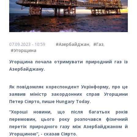
07.09.2023 - 10:59
#Азербайджан
,
#Газ
,
#Угорщина
Угорщина почала отримувати природний газ із
Азербайджану.
Як повідомляє кореспондент Укрінформу, про це
заявив міністр закордонних справ Угорщини
Петер Сіярто, пише Hungary Today.
“Хороші новини, що після багатьох років
перемовин, цього року розпочався фізичний
перетік природного газу між Азербайджаном й
Угорщиною”, - сказав Сіярто.