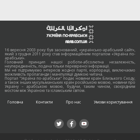
16 вересня 2003 року був заснований, «українсько-арабський сайт»,
який з грудня 2011 року став інформаційним порталом «Україна по-
арабськи».
Головний принцип нашої роботи-абсолютна незалежність,
неупередженість, подача тільки перевіреної інформації.
Ми не підтримуємо інтересів жодної партії, корпорації, виключаємо
можливість пропаганди і маніпуляції думкою читача.
Портал "Україна по-арабськи" подає новини країн Близького Сходу,
а також інших мусульманських країн російською мовою, новини про
Україну – арабською мовою, будучи, таким чином, своєрідним
мостом між Україною та ісламським світом.
Головна
Контакти
Про нас
Умови користування