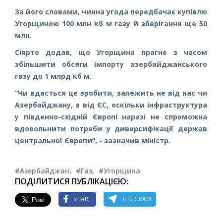
За його словами, чинна угода передбачає купівлю
Угорщиною 100 млн кб м газу й зберігання ще 50
млн.
Сіярто додав, що Угорщина прагне з часом
збільшити обсяги імпорту азербайджанського
газу до 1 млрд кб м.
“Чи вдасться це зробити, залежить не від нас чи
Азербайджану, а від ЄС, оскільки інфраструктура
у південно-східній Європі наразі не спроможна
вдовольнити потреби у диверсифікації держав
центральної Європи”, - зазначив міністр.
#Азербайджан
,
#Газ
,
#Угорщина
ПОДІЛИТИСЯ ПУБЛІКАЦІЄЮ:
SHARE
TELEGRAM