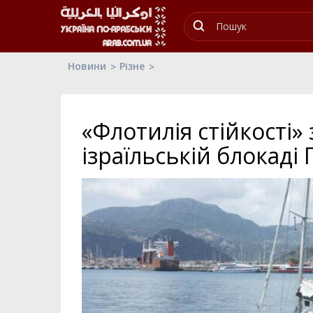
Новини
Різне
«Флотилія стійкості»
ізраїльській блокаді 