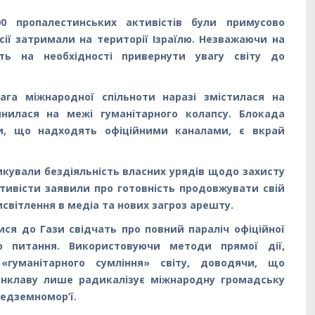
0 пропалестинських активістів були примусово
сії затримали на території Ізраїлю. Незважаючи на
ють на необхідності привернути увагу світу до
ага міжнародної спільноти наразі змістилася на
инилася на межі гуманітарного колапсу. Блокада
ги, що надходять офіційними каналами, є вкрай
икували бездіяльність власних урядів щодо захисту
тивісти заявили про готовність продовжувати свій
исвітлення в медіа та нових загроз арешту.
ися до Гази свідчать про повний параліч офіційної
го питання. Використовуючи методи прямої дії,
гуманітарного сумління» світу, доводячи, що
ї анклаву лише радикалізує міжнародну громадську
редземномор’ї.