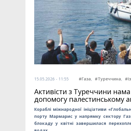
15.05.2026 - 11:55
#Газа
,
#Туреччина
,
#І
Активісти з Туреччини нама
допомогу палестинському а
Кораблі міжнародної ініціативи «Глобал
порту Мармарис у напрямку сектору Газ
блокаду у квітні завершилася перехоп
водах.