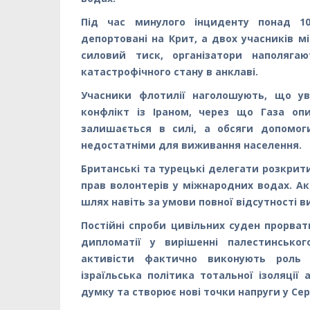
Під час минулого інциденту понад 10
депортовані на Крит, а двох учасників мі
силовий тиск, організатори наполяга
катастрофічного стану в анклаві.
Учасники флотилії наголошують, що ув
конфлікт із Іраном, через що Газа оп
залишається в силі, а обсяги допомо
недостатніми для виживання населення.
Британські та турецькі делегати розкрит
прав волонтерів у міжнародних водах. Ак
шлях навіть за умови повної відсутності в
Постійні спроби цивільних суден прорват
дипломатії у вирішенні палестинсько
активісти фактично виконують роль «
ізраїльська політика тотальної ізоляці
думку та створює нові точки напруги у Се