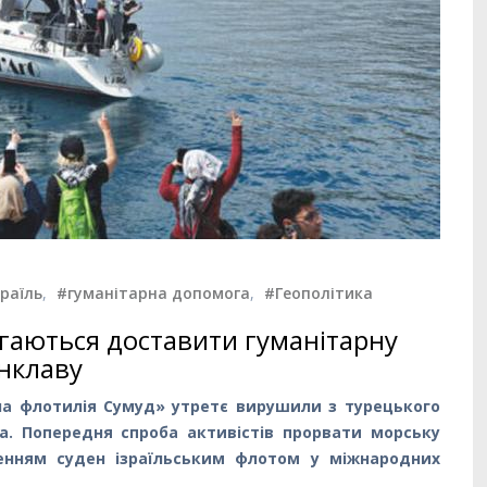
зраїль
,
#гуманітарна допомога
,
#Геополітика
гаються доставити гуманітарну
нклаву
ьна флотилія Сумуд» утретє вирушили з турецького
а. Попередня спроба активістів прорвати морську
ленням суден ізраїльським флотом у міжнародних