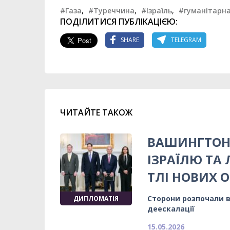
#Газа
,
#Туреччина
,
#Ізраїль
,
#гуманітарн
ПОДІЛИТИСЯ ПУБЛІКАЦІЄЮ:
SHARE
TELEGRAM
ЧИТАЙТЕ ТАКОЖ
ВАШИНГТОН 
ІЗРАЇЛЮ ТА
ТЛІ НОВИХ О
Сторони розпочали 
ДИПЛОМАТІЯ
деескалації
15.05.2026