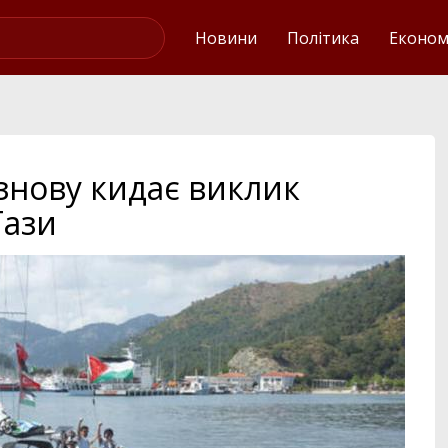
Українські новини
Новини
Політика
Економ
 знову кидає виклик
Гази