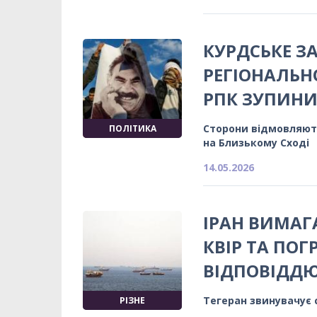
КУРДСЬКЕ З
РЕГІОНАЛЬН
РПК ЗУПИНИ
Сторони відмовляютьс
ПОЛІТИКА
на Близькому Сході
14.05.2026
ІРАН ВИМАГ
КВІР ТА ПО
ВІДПОВІДД
Тегеран звинувачує 
РІЗНЕ