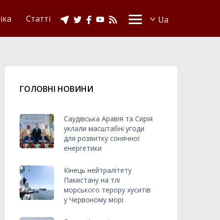
іка
Статті
ГОЛОВНІ НОВИНИ
Саудівська Аравія та Сирія
уклали масштабні угоди
для розвитку сонячної
енергетики
Кінець нейтралітету
Пакистану на тлі
морського терору хуситів
у Червоному морі