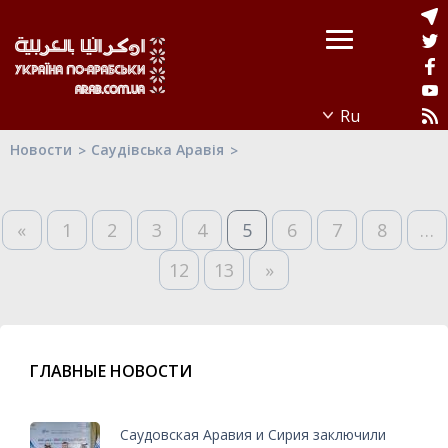
Новости
Саудівська Аравія
«
1
2
3
4
5
6
7
8
…
12
13
»
ГЛАВНЫЕ НОВОСТИ
Саудовская Аравия и Сирия заключили