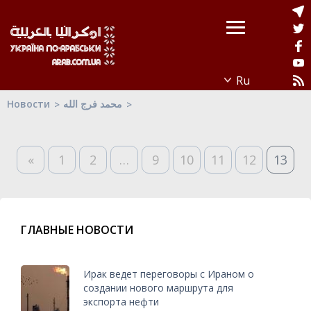
Новости
محمد فرج الله
«
1
2
…
9
10
11
12
13
ГЛАВНЫЕ НОВОСТИ
Ирак ведет переговоры с Ираном о
создании нового маршрута для
экспорта нефти