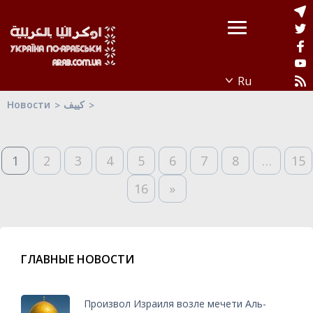
Новости
كييف
1
2
3
4
5
6
7
8
…
15
16
»
ГЛАВНЫЕ НОВОСТИ
Произвол Израиля возле мечети Аль-