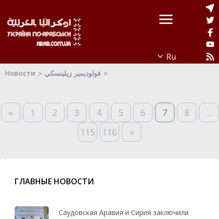
Новости
فولوديمير زيلينسكي
«
1
2
3
4
5
6
7
8
…
115
116
»
ГЛАВНЫЕ НОВОСТИ
Саудовская Аравия и Сирия заключили