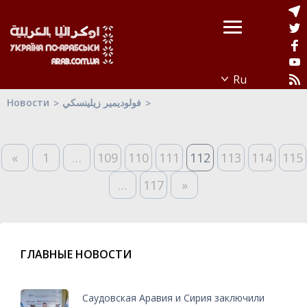
Новости
فولوديمير زيلينسكي
«
1
…
109
110
111
112
113
114
115
…
117
»
ГЛАВНЫЕ НОВОСТИ
Саудовская Аравия и Сирия заключили