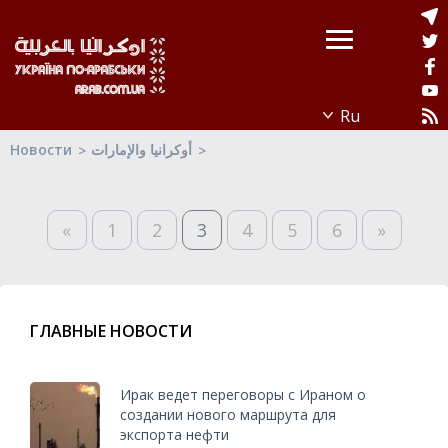
Новости
أوكرانيا والإمارات
«
1
2
3
4
5
6
»
ГЛАВНЫЕ НОВОСТИ
Ирак ведет переговоры с Ираном о
создании нового маршрута для
экспорта нефти