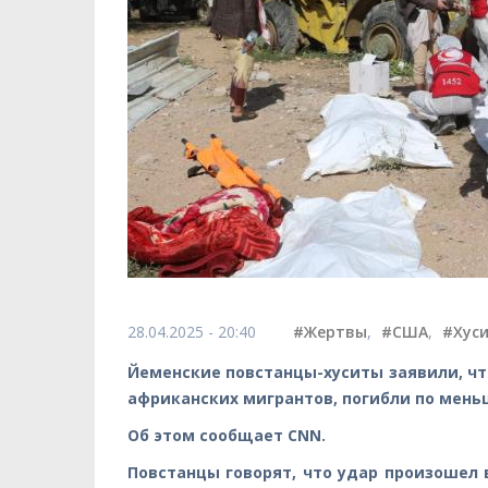
28.04.2025 - 20:40
#Жертвы
,
#США
,
#Хус
Йеменские повстанцы-хуситы заявили, чт
африканских мигрантов, погибли по меньш
Об этом сообщает CNN.
Повстанцы говорят, что удар произошел 