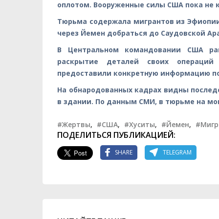
оплотом. Вооруженные силы США пока не 
Тюрьма содержала мигрантов из Эфиопии
через Йемен добраться до Саудовской Ар
В Центральном командовании США ран
раскрытие деталей своих операций 
предоставили конкретную информацию по 
На обнародованных кадрах видны последс
в здании. По данным СМИ, в тюрьме на мо
#Жертвы
,
#США
,
#Хуситы
,
#Йемен
,
#Мигр
ПОДЕЛИТЬСЯ ПУБЛИКАЦИЕЙ:
SHARE
TELEGRAM