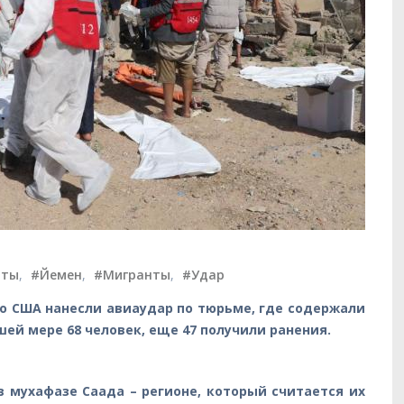
иты
,
#Йемен
,
#Мигранты
,
#Удар
о США нанесли авиаудар по тюрьме, где содержали
ей мере 68 человек, еще 47 получили ранения.
в мухафазе Саада – регионе, который считается их