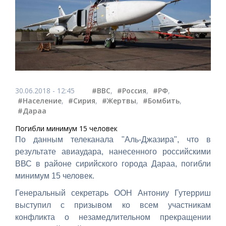
30.06.2018 - 12:45
#ВВС
,
#Россия
,
#РФ
,
#Население
,
#Сирия
,
#Жертвы
,
#Бомбить
,
#Дараа
Погибли минимум 15 человек
По данным телеканала "Аль-Джазира", что в
результате авиаудара, нанесенного российскими
ВВС в районе сирийского города Дараа, погибли
минимум 15 человек.
Генеральный секретарь ООН Антониу Гутерриш
выступил с призывом ко всем участникам
конфликта о незамедлительном прекращении