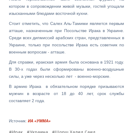
котором в сопровождении живой музыки, гостей угощали
изысканными блюдами восточной кухни.
Стоит отметить, что Салех Аль-Тамими является первым
атташе, назначенным при Посольстве Ирака в Украине.
Среди всех дипмиссий арабских стран, представленных в
Украине, только при посольстве Ирака есть советник по
военным вопросам - атташе.
Для справки, иракская армия была основана в 1921 году.
В 30-х годах были сформированы военно-воздушные
силы, а уже через несколько лет - военно-морские.
В армию Ирака в обязательном порядке призываются
мужчин в возрасте от 18 до 40 лет, срок службы
составляет 2 года.
Источник:
ИА «УММА»
#Ирак
,
#Украина
,
#Шорш Халид Саид