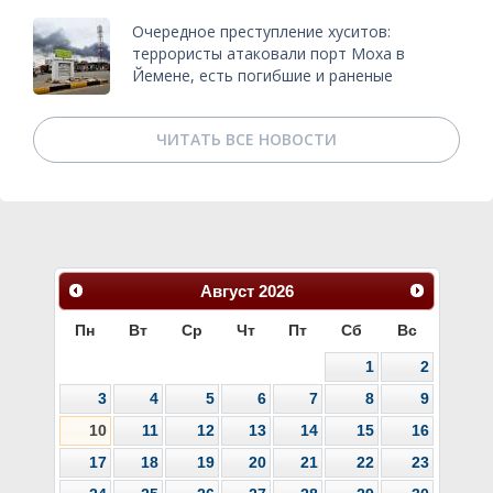
Очередное преступление хуситов:
террористы атаковали порт Моха в
Йемене, есть погибшие и раненые
ЧИТАТЬ ВСЕ НОВОСТИ
Август
2026
Пн
Вт
Ср
Чт
Пт
Сб
Вс
1
2
3
4
5
6
7
8
9
10
11
12
13
14
15
16
17
18
19
20
21
22
23