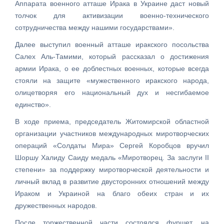
Аппарата военного атташе Ирака в Украине даст новый
толчок для активизации военно-технического
сотрудничества между нашими государствами».
Далее выступил военный атташе иракского посольства
Салех Аль-Тамими, который рассказал о достижения
армии Ирака, о ее доблестных военных, которые всегда
стояли на защите «мужественного иракского народа,
олицетворяя его национальный дух и несгибаемое
единство».
В ходе приема, председатель Житомирской областной
организации участников международных миротворческих
операций «Солдаты Мира» Сергей Коробцов вручил
Шоршу Халиду Саиду медаль «Миротворец. За заслуги II
степени» за поддержку миротворческой деятельности и
личный вклад в развитие двусторонних отношений между
Ираком и Украиной на благо обеих стран и их
дружественных народов.
После торжественной части состоялся фуршет, на