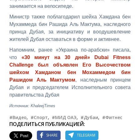
занимается на велосипеде.
Министр также поблагодарил шейха Хамдана бен
Мухаммеда бин Рашида Аль Мактума, наследного
принца Дубая, за инициативу и воодушевление
жителей Дубая оставаться в форме и активнее.
Напомним, ранее «Украина по-арабски» писала,
что
«30 минут на 30 дней» Dubai Fitness
Challenge был объявлен Его Высочеством
шейхом Хамданом бен Мохаммедом бин
Рашидом Аль Мактумом
, наследным принцем
Дубая и председателем Исполнительного совета
правительства Дубая
Источник: KhaleejTimes
#Видео
,
#Спорт
,
#МИД ОАЭ
,
#Дубаи
,
#Фитнес
ПОДЕЛИТЬСЯ ПУБЛИКАЦИЕЙ:
SHARE
TELEGRAM