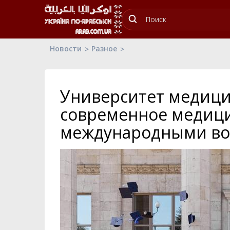
Новости
Разное
Университет медици
современное медици
международными во