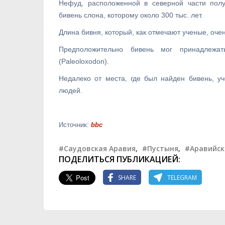
Нефуд, расположенной в северной части полу
бивень слона, которому около 300 тыс. лет.
Длина бивня, который, как отмечают ученые, оч
Предположительно бивень мог принадлежа
(Paleoloxodon).
Недалеко от места, где был найден бивень, 
людей.
Источник:
bbc
#Саудовская Аравия
,
#Пустыня
,
#Аравийск
ПОДЕЛИТЬСЯ ПУБЛИКАЦИЕЙ:
SHARE
TELEGRAM