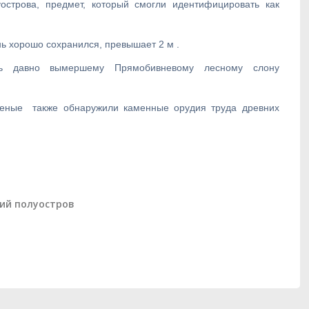
острова, предмет, который смогли идентифицировать как
ень хорошо сохранился, превышает
2 м
.
ть давно вымершему Прямобивневому лесному слону
ученые также обнаружили каменные орудия труда древних
ий полуостров