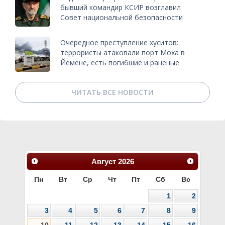
бывший командир КСИР возглавил
Совет национальной безопасности
Очередное преступление хуситов:
террористы атаковали порт Моха в
Йемене, есть погибшие и раненые
ЧИТАТЬ ВСЕ НОВОСТИ
Август
2026
Пн
Вт
Ср
Чт
Пт
Сб
Вс
1
2
3
4
5
6
7
8
9
10
11
12
13
14
15
16