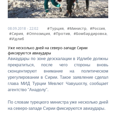
08.09.2018 - 22:02
#Турция
,
#Министр
,
#Россия
,
#Сирия
,
#Оппозиция
,
#Против
,
#Бомбардировка
,
#Идлиб
Уже несколько дней на северо-западе Сирии
фиксируются авиаудары
Авиаудары по зоне деэскалации в Идлибе должны
прекратиться, после чего стороны вновь
сконцентируют внимание на политическом
урегулировании в Сирии. Такое заявление сделал
глава МИД Турции Мевлют Чавушоглу, сообщает
агентство "Анадолу".
По словам турецкого министра уже несколько дней
на северо-западе Сирии фиксируются авиаудары.