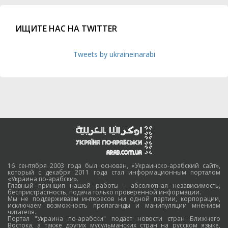
ИЩИТЕ НАС НА TWITTER
Tweets by ukraineinarabi
16 сентября 2003 года был основан, «Украинско-арабский сайт»,
который с декабря 2011 года стал информационным порталом
«Украина по-арабски».
Главный принцип нашей работы – абсолютная независимость,
беспристрастность, подача только проверенной информации.
Мы не поддерживаем интересов ни одной партии, корпорации,
исключаем возможность пропаганды и манипуляции мнением
читателя.
Портал "Украина по-арабски" подает новости стран Ближнего
Востока, а также других мусульманских стран на русском языке,