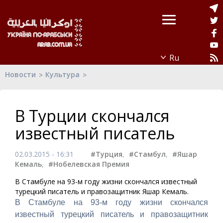
Новости
Культура
В Турции скончался
известный писатель
02.03.2015 - 16:31
#Турция
,
#Стамбул
,
#Яшар
Кемаль
,
#Нобелевская Премия
В Стамбуле на 93-м году жизни скончался известный
турецкий писатель и правозащитник Яшар Кемаль.
В Стамбуле на 93-м году жизни скончался
известный турецкий писатель и правозащитник