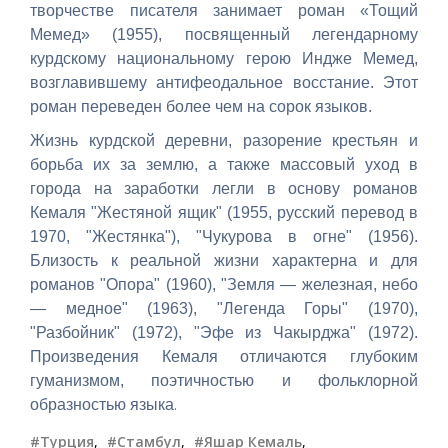
творчестве писателя занимает роман «Тощий
Мемед» (1955), посвященный легендарному
курдскому национальному герою Индже Мемед,
возглавившему антифеодальное восстание. Этот
роман переведен более чем на сорок языков.
Жизнь курдской деревни, разорение крестьян и
борьба их за землю, а также массовый уход в
города на заработки легли в основу романов
Кемаля "Жестяной ящик" (1955, русский перевод в
1970, "Жестянка"), "Чукурова в огне" (1956).
Близость к реальной жизни характерна и для
романов "Опора" (1960), "Земля — железная, небо
— медное" (1963), "Легенда Горы" (1970),
"Разбойник" (1972), "Эфе из Чакырджа" (1972).
Произведения Кемаля отличаются глубоким
гуманизмом, поэтичностью и фольклорной
.
образностью языка
#Турция
,
#Стамбул
,
#Яшар Кемаль
,