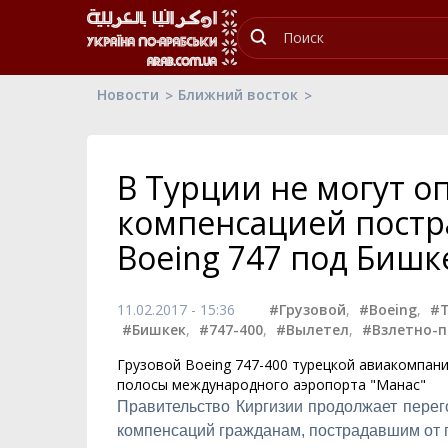
Новости
Ближний восток
В Турции не могут о
компенсацией пост
Boeing 747 под Биш
11.02.2017 - 15:36
#Грузовой
,
#Boeing
,
#
#Бишкек
,
#747-400
,
#Вылетел
,
#Взлетно-
Грузовой Boeing 747-400 турецкой авиакомпан
полосы международного аэропорта "Манас"
Правительство Киргизии продолжает перег
компенсаций гражданам, пострадавшим от п