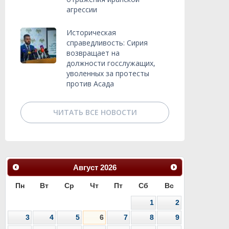
агрессии
Историческая
справедливость: Сирия
возвращает на
должности госслужащих,
уволенных за протесты
против Асада
ЧИТАТЬ ВСЕ НОВОСТИ
Август
2026
Пн
Вт
Ср
Чт
Пт
Сб
Вс
1
2
3
4
5
6
7
8
9