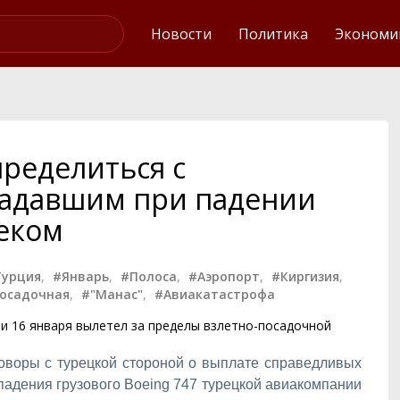
Интервью
Новости
Политика
Экономи
пределиться с
радавшим при падении
кеком
Турция
,
#Январь
,
#Полоса
,
#Аэропорт
,
#Киргизия
,
посадочная
,
#"Манас"
,
#Авиакатастрофа
ии 16 января вылетел за пределы взлетно-посадочной
оворы с турецкой стороной о выплате справедливых
адения грузового Boeing 747 турецкой авиакомпании