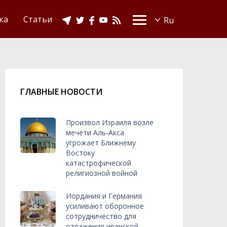
Видео
Ислам в Украине
ка
Статьи
ГЛАВНЫЕ НОВОСТИ
Произвол Израиля возле
мечети Аль-Акса
угрожает Ближнему
Востоку
катастрофической
религиозной войной
Иордания и Германия
усиливают оборонное
сотрудничество для
отражения иранской