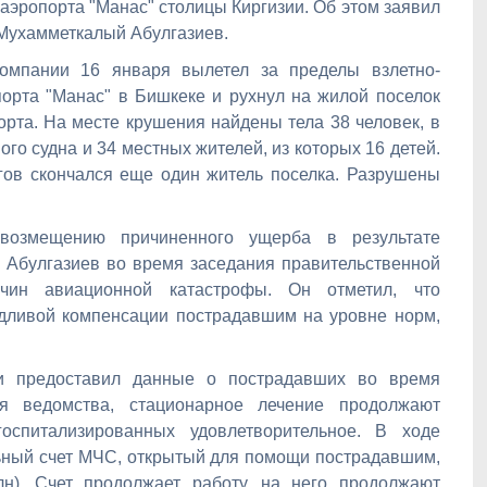
 аэропорта "Манас" столицы Киргизии. Об этом заявил
Мухамметкалый Абулгазиев.
компании 16 января вылетел за пределы взлетно-
орта "Манас" в Бишкеке и рухнул на жилой поселок
орта. На месте крушения найдены тела 38 человек, в
го судна и 34 местных жителей, из которых 16 детей.
гов скончался еще один житель поселка. Разрушены
возмещению причиненного ущерба в результате
 Абулгазиев во время заседания правительственной
чин авиационной катастрофы. Он отметил, что
едливой компенсации пострадавшим на уровне норм,
и предоставил данные о пострадавших во время
ля ведомства, стационарное лечение продолжают
госпитализированных удовлетворительное. В ходе
ьный счет МЧС, открытый для помощи пострадавшим,
лн). Счет продолжает работу, на него продолжают