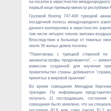
на поселок в окрестностях международного
первый вице-премьер-министр республики 
Грузовой Boeing 747-400 турецкой авиа
посадочной полосы международного аэроп
дачного кооператива в окрестностях аэроп
том числе четырех членов экипажа воздушно
Впоследствии в больнице от тяжелых ожо
около 30 жилых домов поселка.
"Переговоры с турецкой стороной по 
авиакатастрофы продолжаются", — заявил
комиссии созданной для изучения при
правительство страны добивается "справ
принятых в мировой практике".
Во время совещания Минздрав Киргизи
трагедии. По информации представите
получать 11 пострадавших, состояние 
совещания было заявлено, что на специал
поступило 82,9 млн сома (около $1,2 м