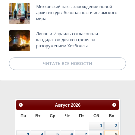
Мекканский пакт: зарождение новой
архитектуры безопасности исламского
мира
Ливан и Израиль согласовали
кандидатов для контроля за
разоружением Хезболлы
ЧИТАТЬ ВСЕ НОВОСТИ
Август
2026
Пн
Вт
Ср
Чт
Пт
Сб
Вс
1
2
3
4
5
6
7
8
9