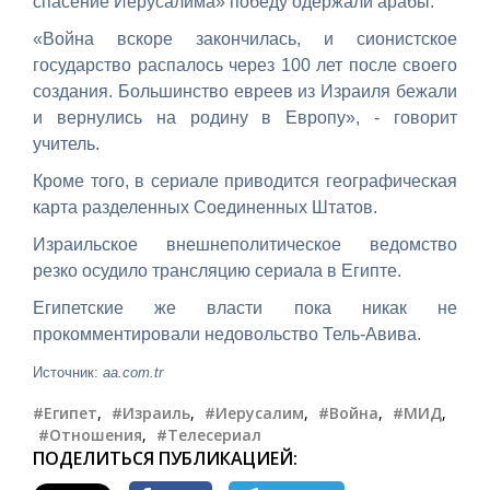
спасение Иерусалима» победу одержали арабы.
«Война вскоре закончилась, и сионистское
государство распалось через 100 лет после своего
создания. Большинство евреев из Израиля бежали
и вернулись на родину в Европу», - говорит
учитель.
Кроме того, в сериале приводится географическая
карта разделенных Соединенных Штатов.
Израильское внешнеполитическое ведомство
резко осудило трансляцию сериала в Египте.
Египетские же власти пока никак не
прокомментировали недовольство Тель-Авива.
Источник:
aa.com.tr
#Египет
,
#Израиль
,
#Иерусалим
,
#Война
,
#МИД
,
#Отношения
,
#Телесериал
ПОДЕЛИТЬСЯ ПУБЛИКАЦИЕЙ: