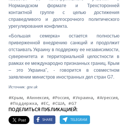
Нормандском формате и Трехсторонней
контактной группе с целью достижения
справедливого и долгосрочного политического
урегулирования конфликта.
«Большая семерка» остается полностью
приверженной внедрению санкций и продолжит
отстаивать Украину в поддержку ее независимости,
суверенитета и территориальной целостности в
рамках ее международно признанных границ. Крым
– это Украина", - говорится в совместном
заявлении министров иностранных дел стран G7.
Источник:
gov.uk
#Крым
,
#Аннексия
,
#Россия
,
#Украина
,
#Агрессия
,
#Поддержка
,
#ЕС
,
#США
,
#G7
ПОДЕЛИТЬСЯ ПУБЛИКАЦИЕЙ:
SHARE
TELEGRAM