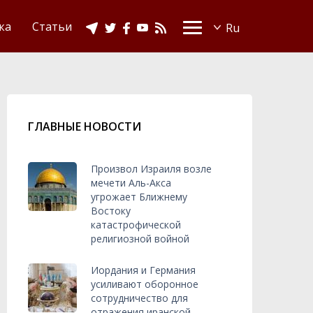
Видео
Ислам в Украине
ка
Статьи
ГЛАВНЫЕ НОВОСТИ
Произвол Израиля возле
мечети Аль-Акса
угрожает Ближнему
Востоку
катастрофической
религиозной войной
Иордания и Германия
усиливают оборонное
сотрудничество для
отражения иранской