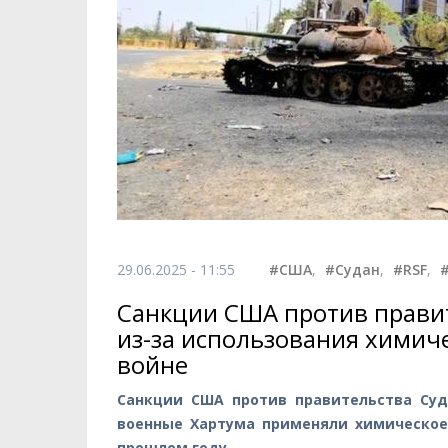
29.06.2025 - 11:55
#США
,
#Судан
,
#RSF
,
Санкции США против правит
из-за использования химич
войне
Санкции США против правительства Суд
военные Хартума применяли химическое
прошлом году.