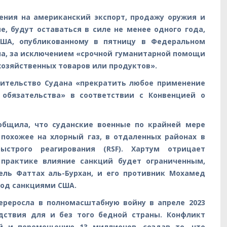
ения на американский экспорт, продажу оружия и
, будут оставаться в силе не менее одного года,
США, опубликованному в пятницу в Федеральном
на, за исключением «срочной гуманитарной помощи
хозяйственных товаров или продуктов».
вительство Судана «прекратить любое применение
 обязательства» в соответствии с Конвенцией о
ообщила, что суданские военные по крайней мере
похожее на хлорный газ, в отдаленных районах в
строго реагирования (RSF). Хартум отрицает
 практике влияние санкций будет ограниченным,
ель Фаттах аль-Бурхан, и его противник Мохамед
под санкциями США.
ереросла в полномасштабную войну в апреле 2023
дствия для и без того бедной страны. Конфликт
й и перемещению 13 миллионов, создав то, что