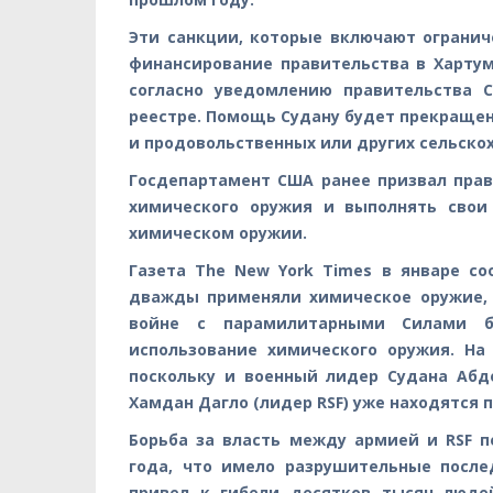
Эти санкции, которые включают огранич
финансирование правительства в Хартуме
согласно уведомлению правительства 
реестре. Помощь Судану будет прекраще
и продовольственных или других сельско
Госдепартамент США ранее призвал пра
химического оружия и выполнять свои
химическом оружии.
Газета The New York Times в январе с
дважды применяли химическое оружие, 
войне с парамилитарными Силами бы
использование химического оружия. На
поскольку и военный лидер Судана Абд
Хамдан Дагло (лидер RSF) уже находятся 
Борьба за власть между армией и RSF п
года, что имело разрушительные после
привел к гибели десятков тысяч люде