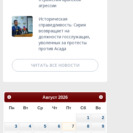
агрессии
Историческая
справедливость: Сирия
возвращает на
должности госслужащих,
уволенных за протесты
против Асада
ЧИТАТЬ ВСЕ НОВОСТИ
Август
2026
Пн
Вт
Ср
Чт
Пт
Сб
Вс
1
2
3
4
5
6
7
8
9