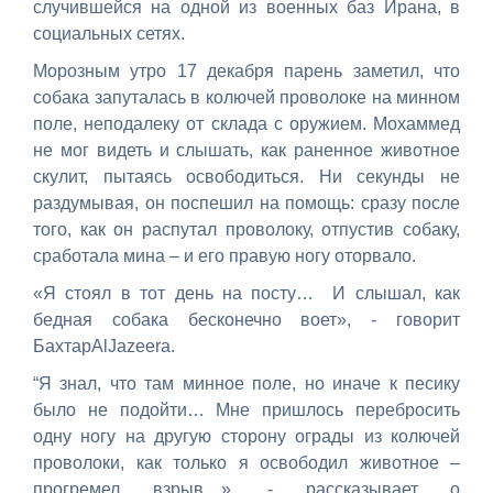
случившейся на одной из военных баз Ирана, в
социальных сетях.
Морозным утро 17 декабря парень заметил, что
собака запуталась в колючей проволоке на минном
поле, неподалеку от склада с оружием. Мохаммед
не мог видеть и слышать, как раненное животное
скулит, пытаясь освободиться. Ни секунды не
раздумывая, он поспешил на помощь: сразу после
того, как он распутал проволоку, отпустив собаку,
сработала мина – и его правую ногу оторвало.
«Я стоял в тот день на посту… И слышал, как
бедная собака бесконечно воет», - говорит
БахтарAlJazeera.
“Я знал, что там минное поле, но иначе к песику
было не подойти… Мне пришлось перебросить
одну ногу на другую сторону ограды из колючей
проволоки, как только я освободил животное –
прогремел взрыв…», - рассказывает о