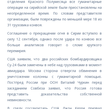
отделения Красного Полумесяца все гуманитарные
операции на сирийской земле были приостановлены на
неопределенное время. По словам представителя
организации, были повреждены по меньшей мере 18 из
31 грузовика конвоя.
Соглашение о прекращении огня в Сирии вступило в
силу 12 сентября, однако после удара по конвою все
больше аналитиков говорит о сломе хрупкого
перемирия.
США заявили, что два российских бомбардировщика
Су-24 были замечены в небе над грузовиками в момент
авиаудара. Москва сторона отвергла обвинения в
уничтожении колонны с гуманитарной помощью.
Постпред России при ООН Виталий Чуркин перед
заседанием Совбеза заявил, что Россия готова
представить доказательства собственной
невиновности.
В среду госсекретарь США Джон Керри призвал