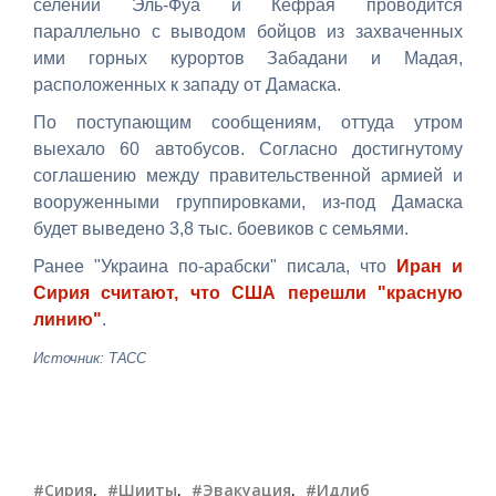
селений Эль-Фуа и Кефрая проводится
параллельно с выводом бойцов из захваченных
ими горных курортов Забадани и Мадая,
расположенных к западу от Дамаска.
По поступающим сообщениям, оттуда утром
выехало 60 автобусов. Согласно достигнутому
соглашению между правительственной армией и
вооруженными группировками, из-под Дамаска
будет выведено 3,8 тыс. боевиков с семьями.
Ранее "Украина по-арабски" писала, что
Иран и
Сирия считают, что США перешли "красную
линию"
.
Источник: ТАСС
#Сирия
,
#Шииты
,
#Эвакуация
,
#Идлиб