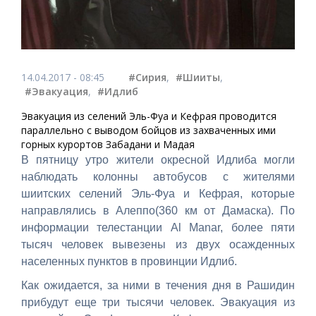
14.04.2017 - 08:45
#Сирия
,
#Шииты
,
#Эвакуация
,
#Идлиб
Эвакуация из селений Эль-Фуа и Кефрая проводится
параллельно с выводом бойцов из захваченных ими
горных курортов Забадани и Мадая
В пятницу утро жители окресной Идлиба могли
наблюдать колонны автобусов с жителями
шиитских селений Эль-Фуа и Кефрая, которые
направлялись в Алеппо(360 км от Дамаска). По
информации телестанции Al Manar, более пяти
тысяч человек вывезены из двух осажденных
населенных пунктов в провинции Идлиб.
Как ожидается, за ними в течения дня в Рашидин
прибудут еще три тысячи человек. Эвакуация из