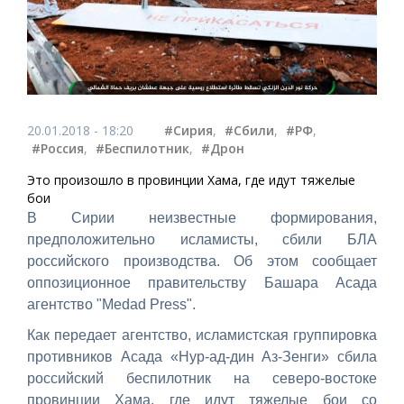
20.01.2018 - 18:20
#Сирия
,
#Сбили
,
#РФ
,
#Россия
,
#Беспилотник
,
#Дрон
Это произошло в провинции Хама, где идут тяжелые
бои
В Сирии неизвестные формирования,
предположительно исламисты, сбили БЛА
российского производства. Об этом сообщает
оппозиционное правительству Башара Асада
агентство "Medad Press".
Как передает агентство, исламистская группировка
противников Асада «Нур-ад-дин Аз-Зенги» сбила
российский беспилотник на северо-востоке
провинции Хама, где идут тяжелые бои со