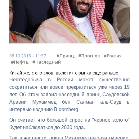
08.10.2018 - 11:37
#Принц
,
#Прогноз
,
#Россия
,
#Нефть
,
#Наследный
Китай же, с его слов, вылетит с рынка еще раньше
Нефтедобыча в России может существенно
сократиться или вовсе прекратиться уже через 19
лет. Об этом заявил наследный принц Саудовской
Аравии Мухаммед бен Салман аль-Сауд в
интервью изданию Bloomberg .
Он считает, что большой спрос на "черное золото"
будет наблюдаться до 2030 года.
Так, в частности, принц Мухаммед выразил мнение,