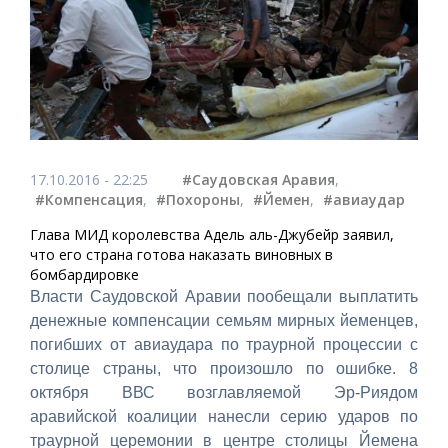
17.10.2016 - 22:25
#Саудовская Аравия
,
#Компенсация
,
#Похороны
,
#Йемен
,
#авиаудар
Глава МИД королевства Адель аль-Джубейр заявил,
что его страна готова наказать виновных в
бомбардировке
Власти Саудовской Аравии пообещали выплатить
денежные компенсации семьям мирных йеменцев,
погибших от авиаудара по траурной процессии с
столице страны, что произошло по ошибке. 8
октября ВВС возглавляемой Эр-Риядом
аравийской коалиции нанесли серию ударов по
траурной церемонии в центре столицы Йемена