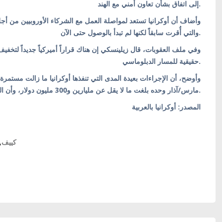
إلى اتفاق بشأن تعاون أمني مع الهند.
وأضاف أن أوكرانيا تستعد لمواصلة العمل مع الشركاء الأوروبيين من أج،
والتي أُقرت سابقاً لكنها لم تبدأ بالوصول حتى الآن.
وفي ملف العقوبات، قال زيلينسكي إن هناك قراراً أميركياً جديداً لتخفيف
حقيقية للمسار الدبلوماسي.
وأوضح، أن الإجراءات بعيدة المدى التي تنفذها أوكرانيا ما زالت مستمرة
مارس/آذار وحده بلغت ما لا يقل عن مليارين و300 مليون دولار، وأن العمل مستمر خلال شهر أبريل/نيسان.
المصدر: أوكرانيا بالعربية
,
#كييف