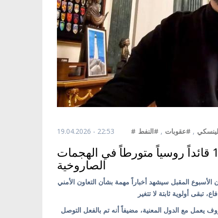
19.04.2026 - 22:53
#النفط
,
#عقوبات
,
#ينسكي
عقوبات أوكرانية على أكثر من 120 قائداً روسياً متورطاً في الهجمات
الصاروخية
ن الأسبوع المقبل سيشهد أخباراً مهمة بشأن التعاون الأمني
 يعمل مع الدول المعنية، مضيفاً أنه تم بالفعل التوصل