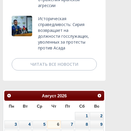
агрессии
Историческая
справедливость: Сирия
возвращает на
должности госслужащих,
уволенных за протесты
против Асада
ЧИТАТЬ ВСЕ НОВОСТИ
Август
2026
Пн
Вт
Ср
Чт
Пт
Сб
Вс
1
2
3
4
5
6
7
8
9