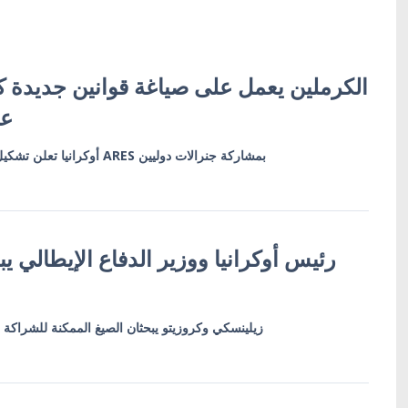
الكرملين يعمل على صياغة قوانين جديدة 
عس
أوكرانيا تعلن تشكيل مجلس الخبراء العسكريين ARES بمشاركة جنرالات دوليين
رئيس أوكرانيا ووزير الدفاع الإيطالي ي
زيلينسكي وكروزيتو يبحثان الصيغ الممكنة للشراكة الد