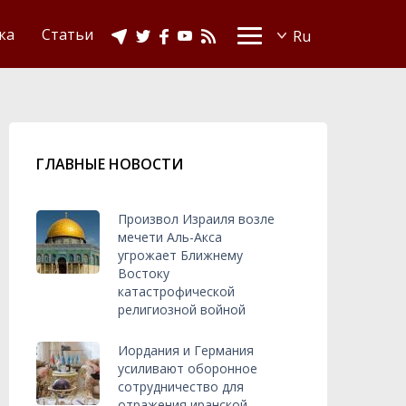
Видео
Ислам в Украине
ка
Статьи
ГЛАВНЫЕ НОВОСТИ
Произвол Израиля возле
мечети Аль-Акса
угрожает Ближнему
Востоку
катастрофической
религиозной войной
Иордания и Германия
усиливают оборонное
сотрудничество для
отражения иранской