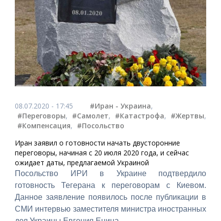
08.07.2020 - 17:45
#Иран - Украина
,
#Переговоры
,
#Самолет
,
#Катастрофа
,
#Жертвы
,
#Компенсация
,
#Посольство
Иран заявил о готовности начать двусторонние
переговоры, начиная с 20 июля 2020 года, и сейчас
ожидает даты, предлагаемой Украиной
Посольство ИРИ в Украине подтвердило
готовность Тегерана к переговорам с Киевом.
Данное заявление появилось после публикации в
СМИ интервью заместителя министра иностранных
дел Украины Евгения Енина.