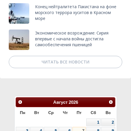
Конец нейтралитета Пакистана на фоне
морского террора хуситов в Красном
море
Экономическое возрождение: Сирия
впервые с начала войны достигла
самообеспечения пшеницей
ЧИТАТЬ ВСЕ НОВОСТИ
Август
2026
Пн
Вт
Ср
Чт
Пт
Сб
Вс
1
2
3
4
5
6
7
8
9